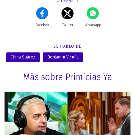
COMPARTÍ
Facebok
Twitter
Whatsapp
SE HABLÓ DE
China Suárez
Benjamín Vicuña
Más sobre Primicias Ya