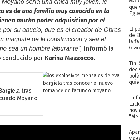
Marc
 Moyano sería una chica muy joven, le
que 
ca es de una familia muy conocida en la
Figu
tienen mucho poder adquisitivo por el
El p
e por su abuelo, que es el creador de Obras
de E
un magnate de la construcción y sea el
la f
informó la
Gra
 no sea un hombre laburante",
desa
o conducido por
Karina Mazzocco.
Tini
deci
polé
quié
afue
argiela tras
acundo Moyano
La f
Luck
novi
"Me e
Apar
vide