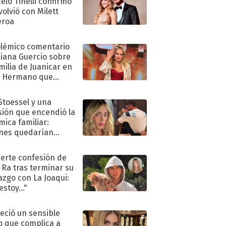
elo Tinelli confirmó
volvió con Milett
eroa
olémico comentario
liana Guercio sobre
amilia de Juanicar en
n Hermano que
tó la furia en redes
 Stoessel y una
sión que encendió la
mica familiar:
nes quedarían
ra de su boda
uerte confesión de
 Ra tras terminar su
azgo con La Joaqui:
stoy..."
eció un sensible
o que complica a