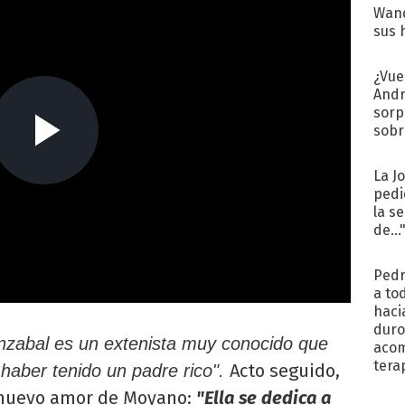
Wand
sus 
¿Vue
Andr
sorp
sobr
regr
La J
pedi
la s
de...
Pedr
a to
haci
duro
nzabal es un extenista muy conocido que
aco
tera
Acto seguido,
 haber tenido un padre rico".
el nuevo amor de Moyano:
"Ella se dedica a