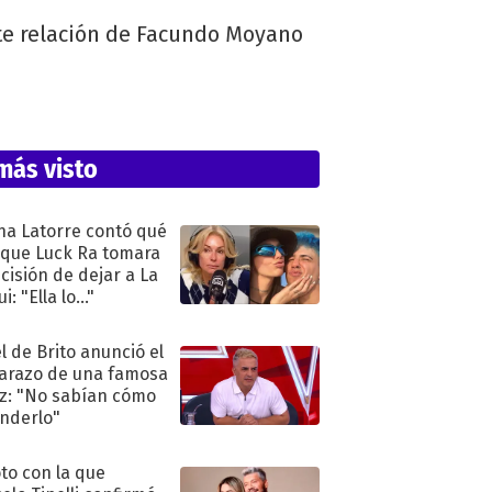
ente relación de Facundo Moyano
más visto
na Latorre contó qué
 que Luck Ra tomara
ecisión de dejar a La
i: "Ella lo..."
l de Brito anunció el
razo de una famosa
iz: "No sabían cómo
nderlo"
oto con la que