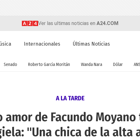
Ver las ultimas noticias en
A24.COM
úsica
Internacionales
Últimas Noticias
Senado
Roberto García Moritán
Wanda Nara
Dólar
AN
A LA TARDE
o amor de Facundo Moyano 
iela: "Una chica de la alta 