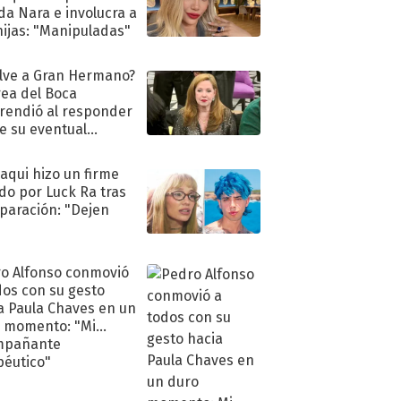
a Nara e involucra a
hijas: "Manipuladas"
lve a Gran Hermano?
ea del Boca
rendió al responder
e su eventual
eso al reality
oaqui hizo un firme
do por Luck Ra tras
eparación: "Dejen
"
o Alfonso conmovió
dos con su gesto
a Paula Chaves en un
 momento: "Mi
mpañante
péutico"