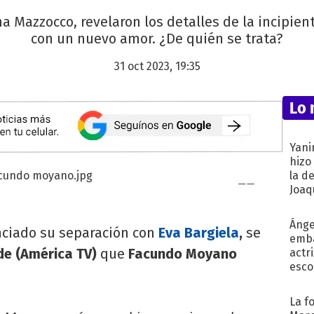
na Mazzocco, revelaron los detalles de la incipi
con un nuevo amor. ¿De quién se trata?
31 oct 2023, 19:35
Lo 
Yani
hizo
la d
Joaqu
Ánge
nciado su separación con
Eva Bargiela
,
se
emba
rde (América TV)
que
Facundo Moyano
actr
esco
La f