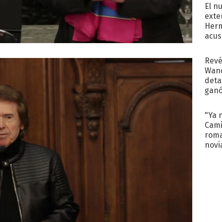
El n
exte
Herm
acus
Pinc
"Tra
Revé
Wand
detal
ganó
próx
"Ya 
Cami
roma
novi
decl