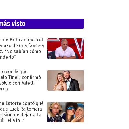
más visto
l de Brito anunció el
razo de una famosa
iz: "No sabían cómo
nderlo"
oto con la que
elo Tinelli confirmó
volvió con Milett
eroa
na Latorre contó qué
 que Luck Ra tomara
ecisión de dejar a La
i: "Ella lo..."