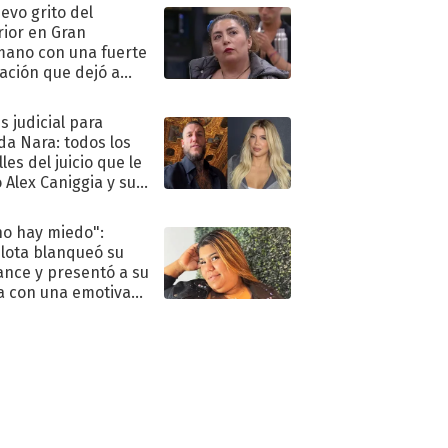
uevo grito del
rior en Gran
ano con una fuerte
ación que dejó a
oya en shock:
idora"
s judicial para
a Nara: todos los
les del juicio que le
 Alex Caniggia y sus
imos pasos
no hay miedo":
lota blanqueó su
nce y presentó a su
a con una emotiva
aración de amor