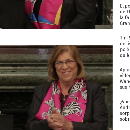
El p
de E
la f
Gra
desa
Tini
deci
polé
quié
afue
Apar
vide
Wand
sus 
¿Vue
Andr
sorp
sobr
regr