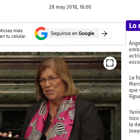
28 may 2018, 16:00
Lo 
Ánge
emba
actr
esco
La f
Marc
que 
Figu
Yani
hizo
la d
Joaqu