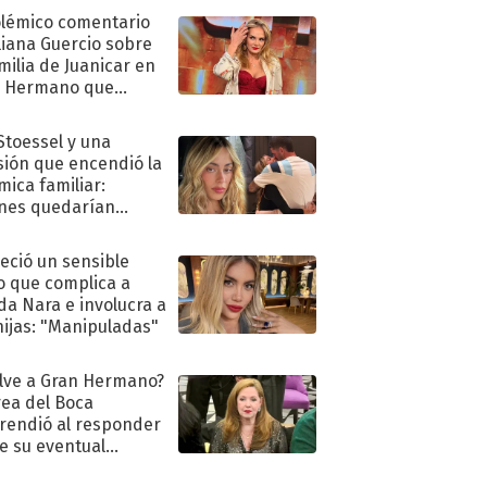
olémico comentario
liana Guercio sobre
amilia de Juanicar en
n Hermano que
tó la furia en redes
 Stoessel y una
sión que encendió la
mica familiar:
nes quedarían
ra de su boda
eció un sensible
o que complica a
a Nara e involucra a
hijas: "Manipuladas"
lve a Gran Hermano?
ea del Boca
rendió al responder
e su eventual
eso al reality