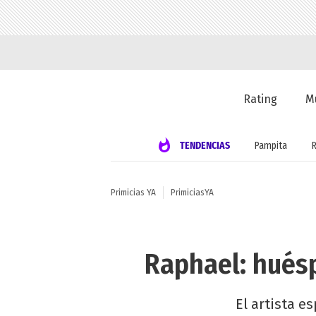
Rating
M
TENDENCIAS
Pampita
Primicias YA
PrimiciasYA
Raphael: huésp
El artista e