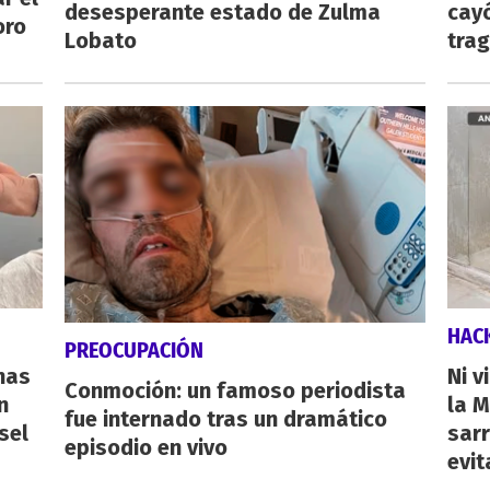
desesperante estado de Zulma
cayó
oro
Lobato
tra
HAC
PREOCUPACIÓN
nas
Ni v
Conmoción: un famoso periodista
n
la M
fue internado tras un dramático
sel
sarr
episodio en vivo
evit