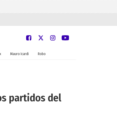
x
Mauro Icardi
Robo
os partidos del