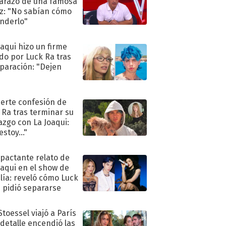
razo de una famosa
iz: "No sabían cómo
nderlo"
oaqui hizo un firme
do por Luck Ra tras
eparación: "Dejen
"
uerte confesión de
 Ra tras terminar su
azgo con La Joaqui:
stoy..."
mpactante relato de
oaqui en el show de
lía: reveló cómo Luck
e pidió separarse
Stoessel viajó a París
 detalle encendió las