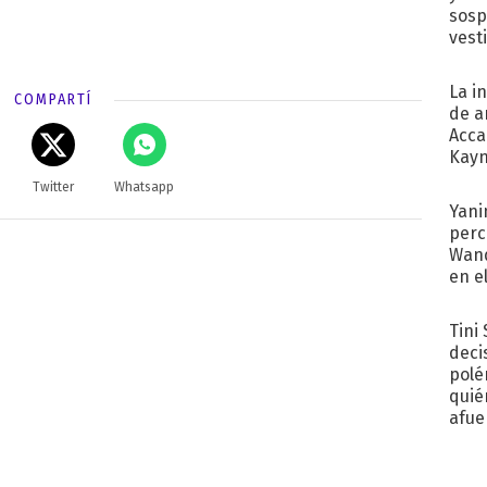
sosp
vest
La i
COMPARTÍ
de a
Acca
Kayn
cum
Twitter
Whatsapp
Yani
perc
Wand
en e
toda
Tini
deci
polé
quié
afue