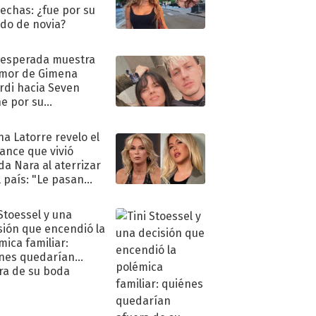
echas: ¿fue por su
ido de novia?
nesperada muestra
mor de Gimena
rdi hacia Seven
e por su
pleaños
na Latorre revelo el
ance que vivió
a Nara al aterrizar
l país: "Le pasan
s"
 Stoessel y una
sión que encendió la
mica familiar:
nes quedarían
ra de su boda