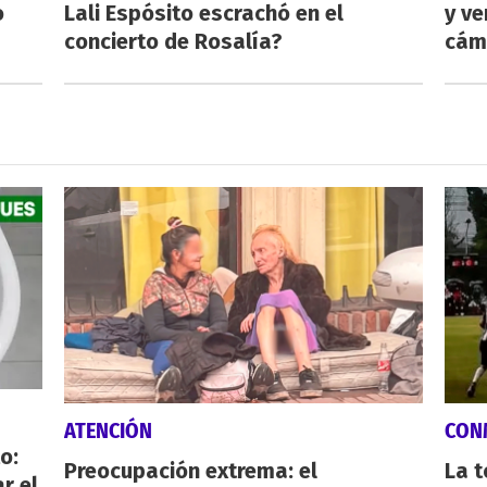
o
Lali Espósito escrachó en el
y ve
concierto de Rosalía?
cám
ATENCIÓN
CON
o:
Preocupación extrema: el
La 
r el