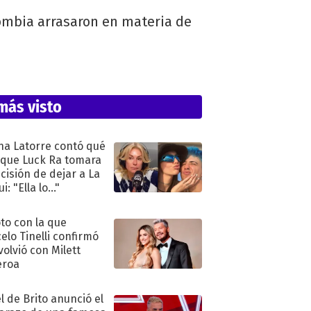
olombia arrasaron en materia de
más visto
na Latorre contó qué
 que Luck Ra tomara
ecisión de dejar a La
i: "Ella lo..."
oto con la que
elo Tinelli confirmó
volvió con Milett
eroa
l de Brito anunció el