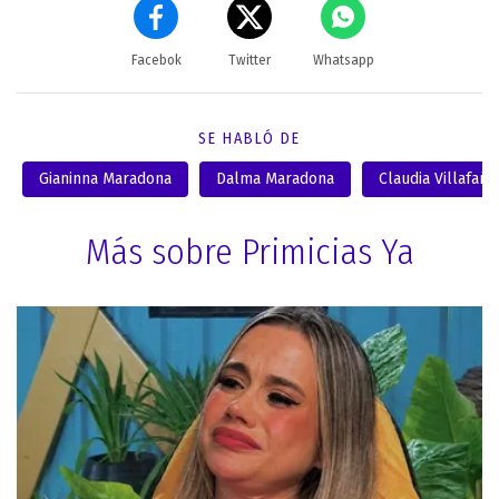
Facebok
Twitter
Whatsapp
SE HABLÓ DE
Gianinna Maradona
Dalma Maradona
Claudia Villafañe
Más sobre Primicias Ya