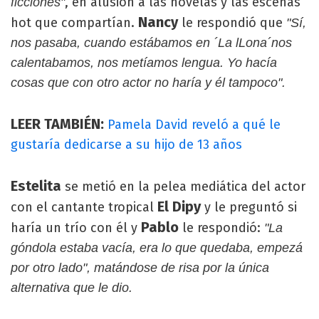
, en alusión a las novelas y las escenas
ficciones"
Nancy
hot que compartían.
le respondió que
"Sí,
nos pasaba, cuando estábamos en ´La lLona´nos
calentabamos, nos metíamos lengua. Yo hacía
cosas que con otro actor no haría y él tampoco".
LEER TAMBIÉN:
Pamela David reveló a qué le
gustaría dedicarse a su hijo de 13 años
Estelita
se metió en la pelea mediática del actor
El Dipy
con el cantante tropical
y le preguntó si
Pablo
haría un trío con él y
le respondió:
"La
góndola estaba vacía, era lo que quedaba, empezá
por otro lado", matándose de risa por la única
alternativa que le dio.