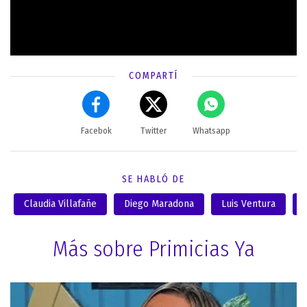
COMPARTÍ
Facebok
Twitter
Whatsapp
SE HABLÓ DE
Claudia Villafañe
Diego Maradona
Luis Ventura
Más sobre Primicias Ya