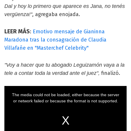
Dal y hoy lo primero que aparece es Jana, no tenés
, agregaba enojada.
vergüenza!"
LEER MÁS
:
Emotivo mensaje de Gianinna
Maradona tras la consagración de Claudia
Villafañe en "Masterchef Celebrity"
"Voy a hacer que tu abogado Leguizamón vaya a la
finalizó.
tele a contar toda la verdad ante el juez",