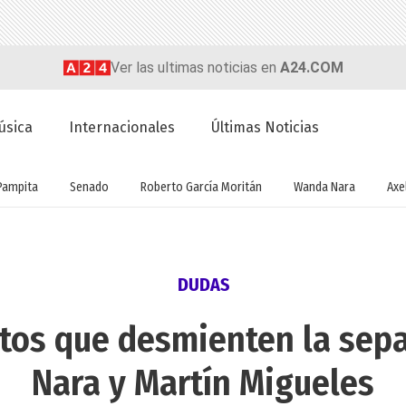
Ver las ultimas noticias en
A24.COM
úsica
Internacionales
Últimas Noticias
Pampita
Senado
Roberto García Moritán
Wanda Nara
Axel
DUDAS
otos que desmienten la se
Nara y Martín Migueles