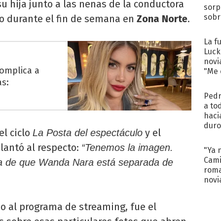
u hija junto a las nenas de la conductora
sorp
sobr
 durante el fin de semana en
Zona Norte
.
regr
La f
Luck
novi
complica a
"Me e
as:
Pedr
a to
haci
duro
el ciclo
y el
La Posta del espectáculo
aco
tera
lantó al respecto:
“Tenemos la imagen.
"Ya 
Cami
rsa de que Wanda Nara está separada de
roma
novi
decl
do al programa de streaming, fue el