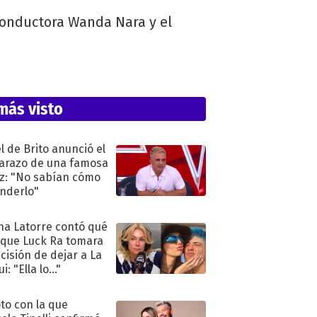
conductora Wanda Nara y el
más visto
l de Brito anunció el
razo de una famosa
iz: "No sabían cómo
nderlo"
na Latorre contó qué
 que Luck Ra tomara
ecisión de dejar a La
i: "Ella lo..."
oto con la que