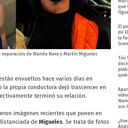
Marc
que 
Figu
El p
de E
la f
Gra
desa
la separación de Wanda Nara y Martín Migueles
Tini
deci
polé
quié
stán envueltos hace varios días en
afue
 la propia conductora dejó trascencer en
Apar
vide
fectivamente terminó su relación.
Wand
sus 
cieron imágenes recientes que ponen en
¿Vue
distanciada de
Migueles
. Se trata de fotos
Andr