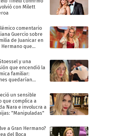
elo Tinelli confirmó
volvió con Milett
eroa
olémico comentario
liana Guercio sobre
amilia de Juanicar en
n Hermano que
tó la furia en redes
 Stoessel y una
sión que encendió la
mica familiar:
nes quedarían
ra de su boda
eció un sensible
o que complica a
a Nara e involucra a
hijas: "Manipuladas"
lve a Gran Hermano?
ea del Boca