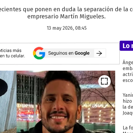
cientes que ponen en duda la separación de la 
empresario Martín Migueles.
13 may 2026, 08:45
Lo 
Ánge
emba
actr
esco
Yani
hizo
la d
Joaqu
La f