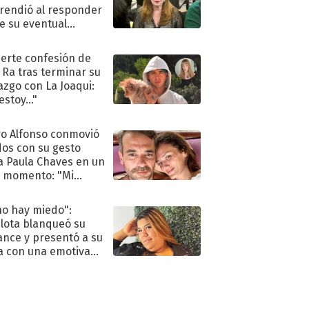
rendió al responder
e su eventual
eso al reality
uerte confesión de
 Ra tras terminar su
azgo con La Joaqui:
stoy..."
o Alfonso conmovió
dos con su gesto
a Paula Chaves en un
 momento: "Mi
mpañante
péutico"
no hay miedo":
lota blanqueó su
nce y presentó a su
a con una emotiva
aración de amor