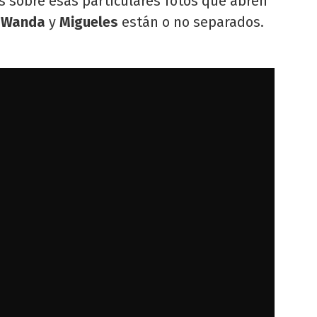
 sobre esas particulares fotos que abren
i
Wanda
y
Migueles
están o no separados.