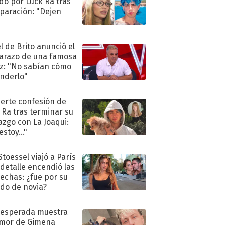
do por Luck Ra tras
eparación: "Dejen
"
l de Brito anunció el
razo de una famosa
iz: "No sabían cómo
nderlo"
uerte confesión de
 Ra tras terminar su
azgo con La Joaqui:
stoy..."
Stoessel viajó a París
 detalle encendió las
echas: ¿fue por su
ido de novia?
nesperada muestra
mor de Gimena