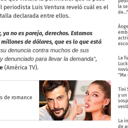
pedi
el periodista Luis Ventura reveló cuál es el
la s
de...
alla declarada entre ellos.
Ánge
emba
r, ya no es pareja, derechos. Estamos
actr
millones de dólares, que es lo que está
esco
a su denuncia contra muchos de sus
La f
,
 y denunciado para llevar la demanda"
Luck
de
(América TV).
novi
"Me e
Tini 
y un
es de romance
sosp
vest
La i
de a