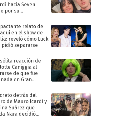
rdi hacia Seven
e por su
pleaños
mpactante relato de
oaqui en el show de
lía: reveló cómo Luck
e pidió separarse
nsólita reacción de
lotte Caniggia al
rarse de que fue
inada en Gran
mano
ecreto detrás del
ro de Mauro Icardi y
hina Suárez que
a Nara decidió
oner