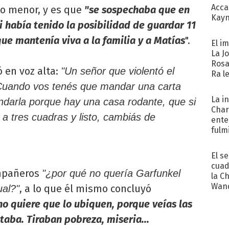
Acca
no menor, y es que
"se sospechaba que en
Kayn
 había tenido la posibilidad de guardar 11
cum
que mantenía viva a la familia y a Matías
".
El i
La J
Rosa
 en voz alta:
"Un señor que violentó el
Ra l
 Cuando vos tenés que mandar una carta
La i
arla porque hay una casa rodante, que si
Char
 tres cuadras y listo, cambiás de
ente
fulm
Her
El s
cuad
ompañeros
"¿por qué no quería Garfunkel
la C
Wand
, a lo que él mismo concluyó
ual?"
exp
no quiere que lo ubiquen, porque veías las
taba. Tiraban pobreza, miseria...