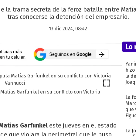
de la trama secreta de la feroz batalla entre Matí
tras conocerse la detención del empresario.
13 dic 2024, 08:42
Lo 
Yani
hizo
la d
Joaqu
 Matías Garfunkel en su conflicto con Victoria
La f
Marc
que 
Figu
Matías Garfunkel
este jueves en el estado
La J
de que violara la perimetral que le puso