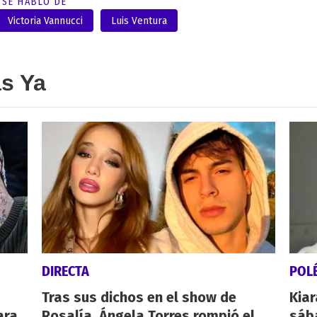
SE HABLÓ DE
Victoria Vannucci
Luis Ventura
as Ya
DIRECTA
POL
Tras sus dichos en el show de
Kiar
ara
Rosalía, Ángela Torres rompió el
sába