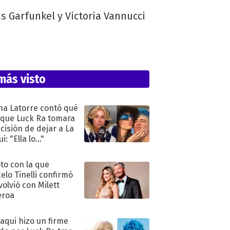
as Garfunkel y Victoria Vannucci
más visto
na Latorre contó qué
 que Luck Ra tomara
ecisión de dejar a La
i: "Ella lo..."
oto con la que
elo Tinelli confirmó
volvió con Milett
eroa
oaqui hizo un firme