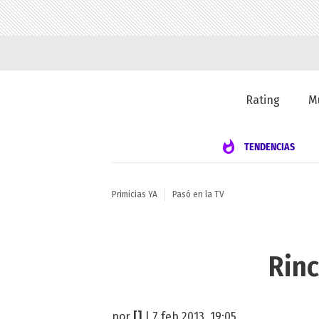
Rating
M
TENDENCIAS
Primicias YA
Pasó en la TV
Rinc
por
[]
| 7 feb 2013, 19:05