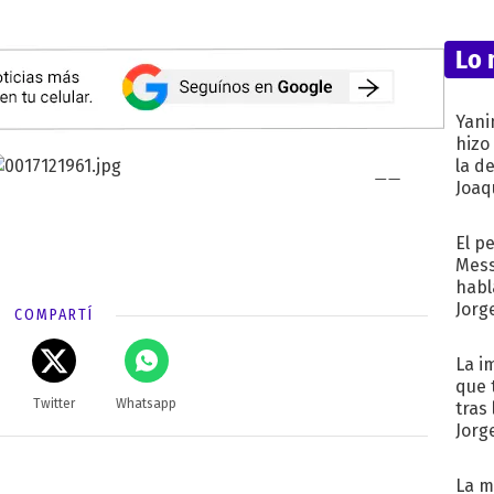
Lo 
Yani
hizo
la d
Joaqu
El p
Mess
habl
Jorg
COMPARTÍ
La i
que 
Twitter
Whatsapp
tras
Jorg
La m