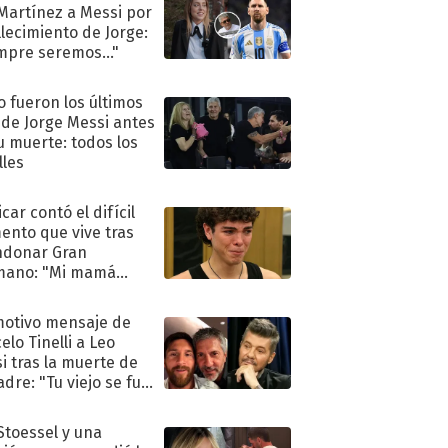
 Martínez a Messi por
allecimiento de Jorge:
mpre seremos..."
 fueron los últimos
 de Jorge Messi antes
u muerte: todos los
lles
car contó el difícil
nto que vive tras
ndonar Gran
mano: "Mi mamá
ió..."
motivo mensaje de
elo Tinelli a Leo
i tras la muerte de
adre: "Tu viejo se fue
."
 Stoessel y una