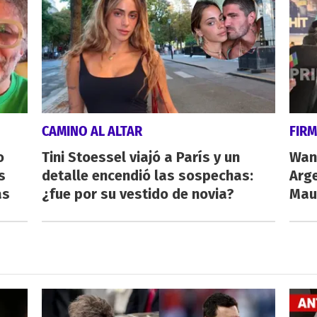
CAMINO AL ALTAR
FIRM
o
Tini Stoessel viajó a París y un
Wand
s
detalle encendió las sospechas:
Arge
as
¿fue por su vestido de novia?
Maur