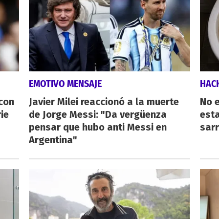
EMOTIVO MENSAJE
HAC
 con
Javier Milei reaccionó a la muerte
No e
ie
de Jorge Messi: "Da vergüenza
esta
pensar que hubo anti Messi en
sarr
Argentina"