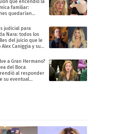
sión que encendió la
mica familiar:
nes quedarían
ra de su boda
s judicial para
a Nara: todos los
les del juicio que le
 Alex Caniggia y sus
imos pasos
lve a Gran Hermano?
ea del Boca
rendió al responder
e su eventual
eso al reality