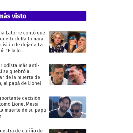
más visto
na Latorre contó qué
 que Luck Ra tomara
ecisión de dejar a La
i: "Ella lo..."
eriodista más anti-
i se quebró al
ar de la muerte de
e, el papá de Lionel
mportante decisión
tomó Lionel Messi
 la muerte de su papá
e
uestra de cariño de