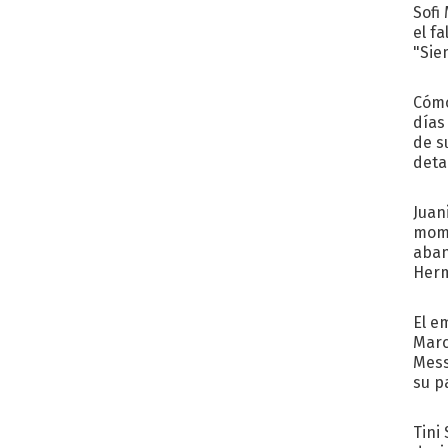
Sofi
el f
"Sie
Cómo
días
de s
deta
Juani
mome
aba
Her
recib
El e
Marc
Mess
su p
con..
Tini