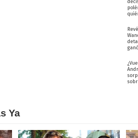
deci
polé
quié
afue
Revé
Wand
detal
ganó
próx
¿Vue
Andr
sorp
sobr
regr
as Ya