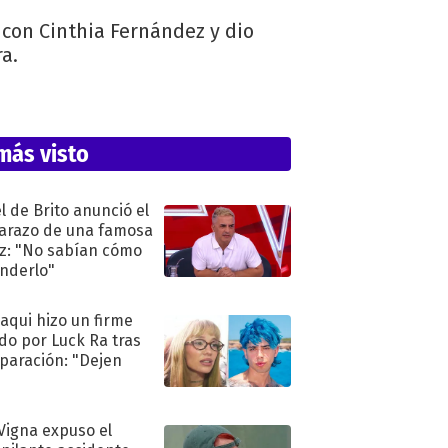
o con Cinthia Fernández y dio
a.
más visto
l de Brito anunció el
razo de una famosa
iz: "No sabían cómo
nderlo"
oaqui hizo un firme
do por Luck Ra tras
eparación: "Dejen
"
 Vigna expuso el