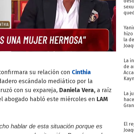
deso
sexu
qued
Yani
hizo
la d
Joaqu
La i
de a
onfirmara su relación con
Cinthia
Acca
Kayn
dadero escándalo mediático por la
cum
cruzó con su expareja,
Daniela Vera,
a raíz
La j
 el abogado habló este miércoles en
LAM
hace
Gra
El r
cho hablar de esta situación porque es
Joaq