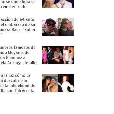
rarse que ahora se
ió viral en redes
eacción de L-Gante
 el embarazo de su
amara Báez: "Saben
."
amores famosos de
ndo Moyano: de
na Giménez a
ela Arizaga, detalles
u pasado
imental
ó a la luz cómo La
ui descubrió la
esta infidelidad de
 Ra con Tuli Acosta