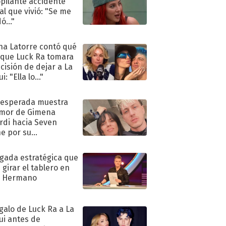
pilante accidente
al que vivió: "Se me
ó..."
na Latorre contó qué
 que Luck Ra tomara
ecisión de dejar a La
i: "Ella lo..."
nesperada muestra
mor de Gimena
rdi hacia Seven
e por su
pleaños
ugada estratégica que
 girar el tablero en
n Hermano
egalo de Luck Ra a La
ui antes de