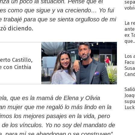
nza un poco la situación. Pensé que el
sepa
volv
 es como que sigue y va creciendo… Yo fui
e trabajé para que se sienta orgulloso de mi
La r
zó diciendo.
ante
ex T
que..
Los 
rto Castillo,
Facu
e con Cinthia
Susa
Cand
de s
sent
Sali
Joaq
ela, que es la mamá de Elena y Olivia
supu
an mujer que me regaló lo más lindo en la
Luck
imos los mejores pasajes en la vida, pero
a de los vínculos. Yo no soy del mandato de
,
e, para mí se abandonan o se construyen”