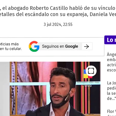
o, el abogado Roberto Castillo habló de su víncul
etalles del escándalo con su expareja, Daniela Ver
3 jul 2024, 22:55
Lo 
Ánge
emba
actr
esco
La J
pedi
la s
de...
Flor