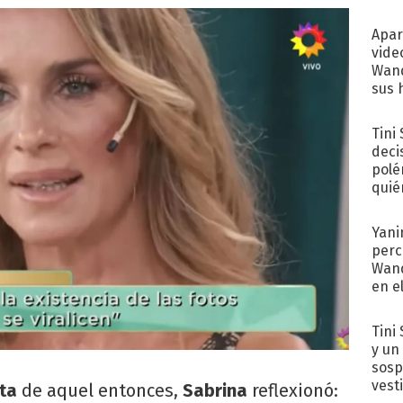
Apar
vide
Wand
sus 
Tini
deci
polé
quié
afue
Yani
perc
Wand
en e
toda
Tini 
y un
sosp
vest
ta
de aquel entonces,
Sabrina
reflexionó: