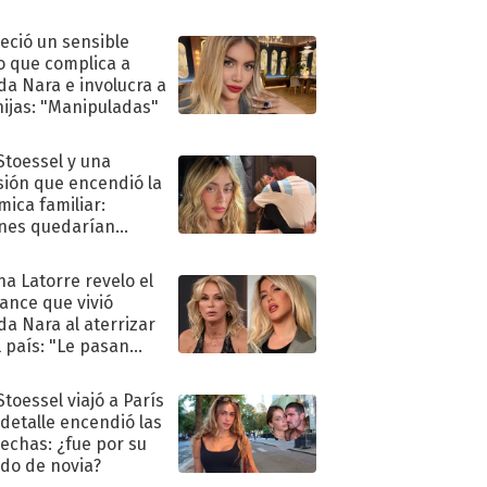
eció un sensible
o que complica a
a Nara e involucra a
hijas: "Manipuladas"
 Stoessel y una
sión que encendió la
mica familiar:
nes quedarían
ra de su boda
na Latorre revelo el
ance que vivió
a Nara al aterrizar
l país: "Le pasan
s"
Stoessel viajó a París
 detalle encendió las
echas: ¿fue por su
ido de novia?