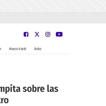
x
Mauro Icardi
Robo
mpita sobre las
tro