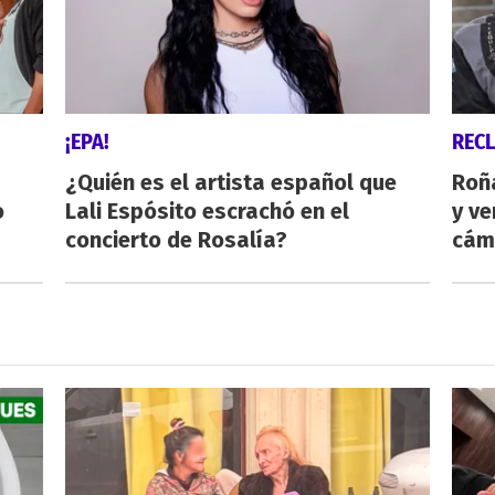
¡EPA!
REC
¿Quién es el artista español que
Roñ
o
Lali Espósito escrachó en el
y ve
concierto de Rosalía?
cám