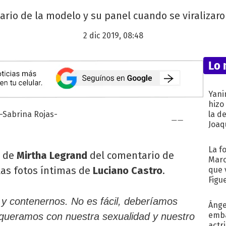
tario de la modelo y su panel cuando se viralizaro
2 dic 2019, 08:48
Lo 
Yani
hizo
la d
Joaqu
La f
a de
Mirtha Legrand
del comentario de
Marc
as fotos íntimas de
Luciano Castro
.
que 
Figu
o y contenernos. No es fácil, deberíamos
Ánge
emba
e queramos con nuestra sexualidad y nuestro
actr