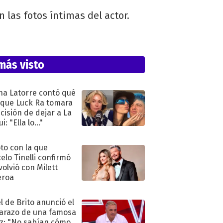
n las fotos íntimas del actor.
más visto
na Latorre contó qué
 que Luck Ra tomara
ecisión de dejar a La
i: "Ella lo..."
oto con la que
elo Tinelli confirmó
volvió con Milett
eroa
l de Brito anunció el
razo de una famosa
iz: "No sabían cómo