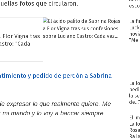
quellas fotos que circularon.
esco
La f
Luck
novi
 Flor Vigna tras
"Me e
astro: "Cada
timiento y pedido de perdón a Sabrina
La J
pedi
la s
de...
e expresar lo que realmente quiere. Me
Es mi marido y lo voy a bancar siempre
El i
La J
Rosa
Ra l