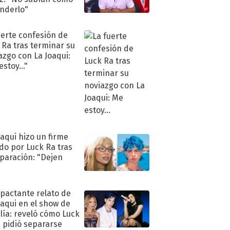
nderlo"
uerte confesión de
 Ra tras terminar su
azgo con La Joaqui:
stoy..."
oaqui hizo un firme
do por Luck Ra tras
eparación: "Dejen
"
mpactante relato de
oaqui en el show de
lía: reveló cómo Luck
e pidió separarse