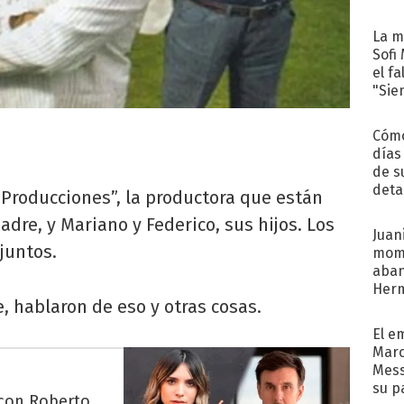
La m
Sofi
el f
"Sie
Cómo
días
de s
deta
 Producciones”, la productora que están
adre, y Mariano y Federico, sus hijos. Los
Juani
juntos.
mome
aba
Her
, hablaron de eso y otras cosas.
recib
El e
Marc
Mess
su p
 con Roberto