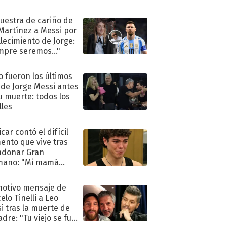
uestra de cariño de
 Martínez a Messi por
allecimiento de Jorge:
mpre seremos..."
 fueron los últimos
 de Jorge Messi antes
u muerte: todos los
lles
car contó el difícil
nto que vive tras
ndonar Gran
mano: "Mi mamá
ió..."
motivo mensaje de
elo Tinelli a Leo
i tras la muerte de
adre: "Tu viejo se fue