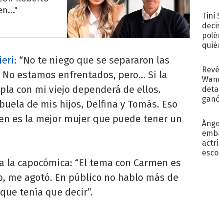
con..
n..."
Tini
deci
polé
quié
afue
eri
: “No te niego que se separaron las
Revé
 No estamos enfrentados, pero... Si la
Wand
upla con mi viejo dependerá de ellos.
detal
ganó
uela de mis hijos, Delfina y Tomás. Eso
próx
men es la mejor mujer que puede tener un
Ánge
emba
actr
esco
 a la capocómica: “El tema con Carmen es
o, me agotó. En público no hablo más de
 que tenía que decir”.