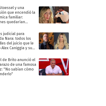
."
 Stoessel y una
sión que encendió la
mica familiar:
nes quedarían
ra de su boda
s judicial para
a Nara: todos los
les del juicio que le
 Alex Caniggia y sus
imos pasos
l de Brito anunció el
razo de una famosa
iz: "No sabían cómo
nderlo"