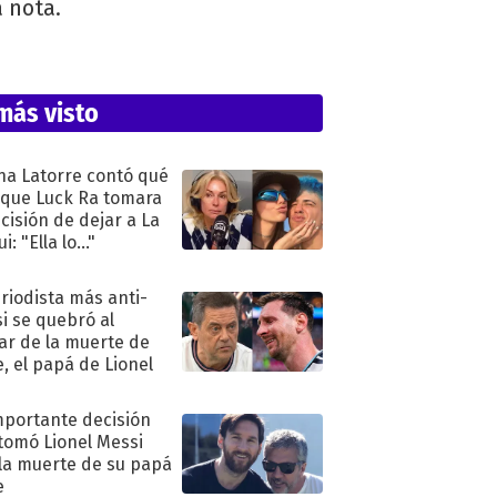
ta nota.
más visto
na Latorre contó qué
 que Luck Ra tomara
ecisión de dejar a La
i: "Ella lo..."
eriodista más anti-
i se quebró al
ar de la muerte de
e, el papá de Lionel
mportante decisión
tomó Lionel Messi
 la muerte de su papá
e