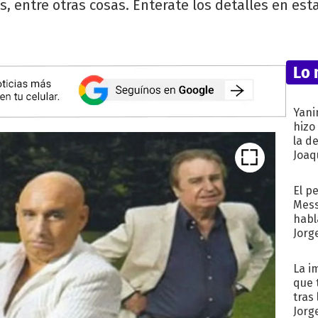
s, entre otras cosas. Enterate los detalles en es
Lo 
Yani
hizo
la d
Joaqu
El p
Mess
habl
Jorg
La i
que 
tras
Jorg