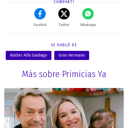
COMPARTÍ
Facebok
Twitter
Whatsapp
SE HABLÓ DE
Walter Alfa Santiago
Gran Hermano
Más sobre Primicias Ya