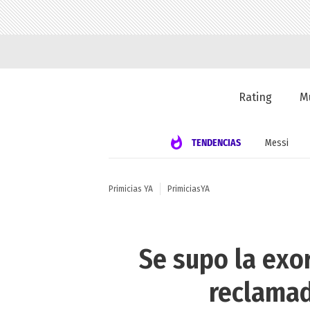
Rating
M
TENDENCIAS
Messi
Primicias YA
PrimiciasYA
Se supo la exor
reclamad