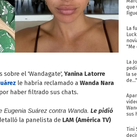
Marc
que 
Figu
La f
Luck
novi
"Me e
La J
pedi
s sobre el 'Wandagate',
Yanina Latorre
la s
de...
Suárez
le habría reclamado a
Wanda Nara
por haber filtrado sus chats.
Apar
vide
Wand
Le pidió
de Eugenia Suárez contra Wanda.
sus 
detalló la panelista de
LAM (América TV)
Tini
deci