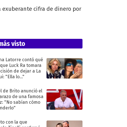
 exuberante cifra de dinero por
más visto
na Latorre contó qué
 que Luck Ra tomara
ecisión de dejar a La
i: "Ella lo..."
l de Brito anunció el
razo de una famosa
iz: "No sabían cómo
nderlo"
oto con la que