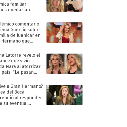
mica familiar:
nes quedarían
ra de su boda
olémico comentario
liana Guercio sobre
amilia de Juanicar en
n Hermano que
tó la furia en redes
na Latorre revelo el
ance que vivió
a Nara al aterrizar
l país: "Le pasan
s"
lve a Gran Hermano?
ea del Boca
rendió al responder
e su eventual
eso al reality