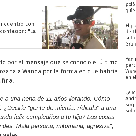
polé
quié
afue
encuentro con
El p
confesión: "La
de E
la f
Gra
desa
Yani
ido por el mensaje que se conoció el último
perc
ozaba a Wanda por la forma en que habría
Wand
en e
ufina.
toda
¿Vue
te a una nena de 11 años llorando. Cómo
Andr
sorp
. ¿Decirle "gente de mierda, rídicula" a una
sobr
endo feliz cumpleaños a tu hija? Las cosas
regr
,
andes. Mala persona, mitómana, agresiva"
Ángeles.