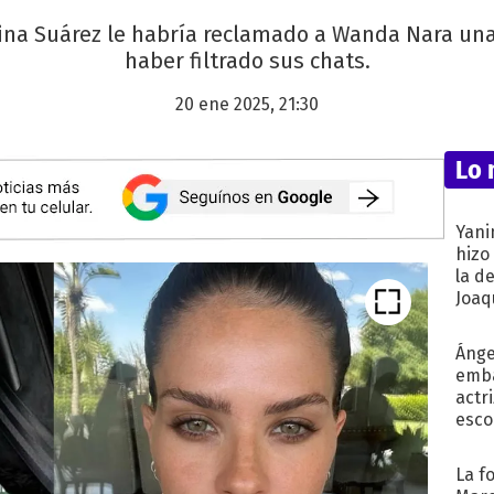
hina Suárez le habría reclamado a Wanda Nara una
haber filtrado sus chats.
20 ene 2025, 21:30
Lo 
Yani
hizo
la d
Joaqu
Ánge
emba
actr
esco
La f