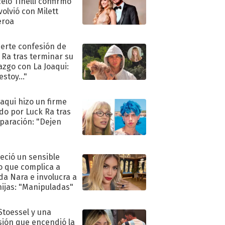
elo Tinelli confirmó
volvió con Milett
eroa
uerte confesión de
 Ra tras terminar su
azgo con La Joaqui:
stoy..."
oaqui hizo un firme
do por Luck Ra tras
eparación: "Dejen
"
eció un sensible
o que complica a
a Nara e involucra a
hijas: "Manipuladas"
 Stoessel y una
sión que encendió la