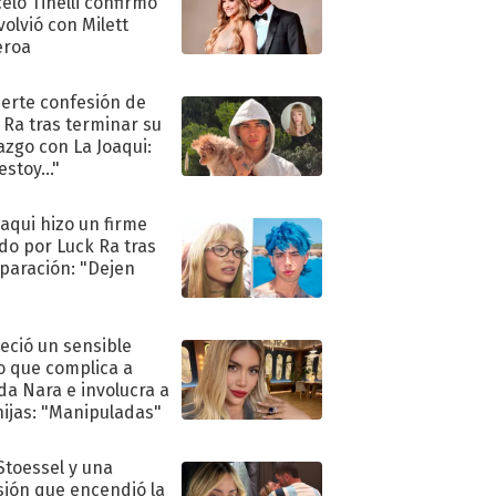
elo Tinelli confirmó
volvió con Milett
eroa
uerte confesión de
 Ra tras terminar su
azgo con La Joaqui:
stoy..."
oaqui hizo un firme
do por Luck Ra tras
eparación: "Dejen
"
eció un sensible
o que complica a
a Nara e involucra a
hijas: "Manipuladas"
 Stoessel y una
sión que encendió la