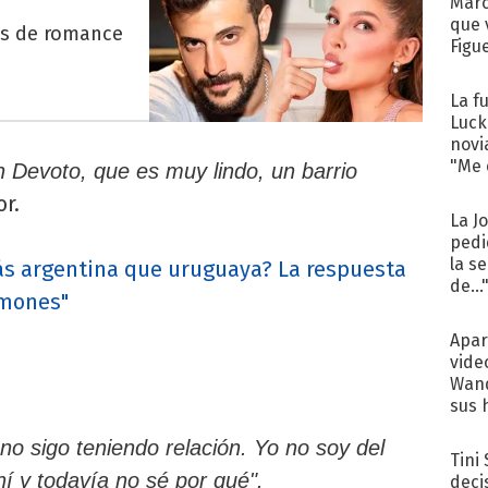
Marc
que 
es de romance
Figu
La f
Luck
novi
"Me e
n Devoto, que es muy lindo, un barrio
r.
La J
pedi
la s
ás argentina que uruguaya? La respuesta
de...
mmones"
Apar
vide
Wand
sus 
 no sigo teniendo relación. Yo no soy del
Tini
ahí y todavía no sé por qué".
deci