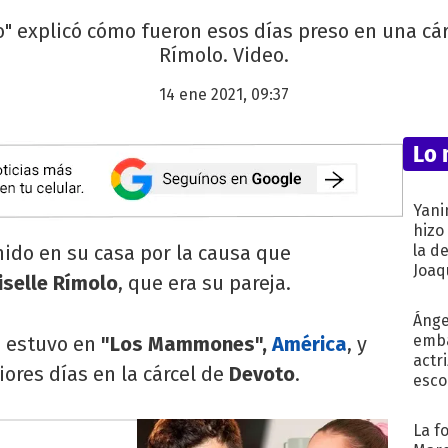
" explicó cómo fueron esos días preso en una cárc
Rímolo. Video.
14 ene 2021, 09:37
Lo 
Yani
hizo
ido en su casa por la causa que
la d
Joaqu
iselle Rímolo
, que era su pareja.
Ánge
emba
"
estuvo en
"Los Mammones",
América
, y
actr
ores días en la cárcel de
Devoto
.
esco
La f