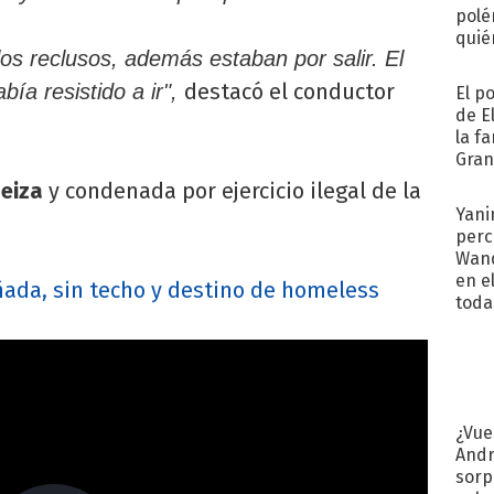
polé
quié
los reclusos, además estaban por salir. El
afue
destacó el conductor
bía resistido a ir",
El p
de E
la f
Gra
desa
zeiza
y condenada por ejercicio ilegal de la
Yani
perc
Wand
en e
ñada, sin techo y destino de homeless
toda
¿Vue
Andr
sorp