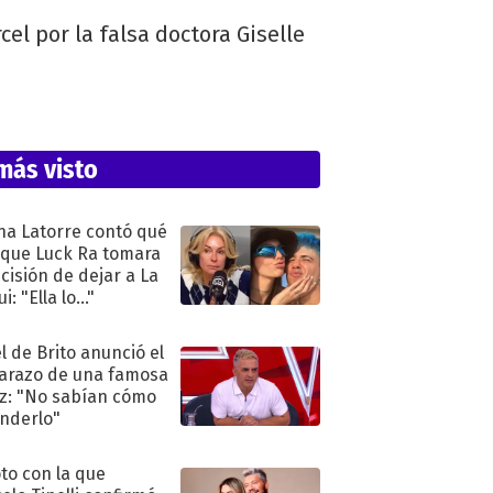
el por la falsa doctora Giselle
más visto
na Latorre contó qué
 que Luck Ra tomara
ecisión de dejar a La
i: "Ella lo..."
l de Brito anunció el
razo de una famosa
iz: "No sabían cómo
nderlo"
oto con la que