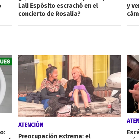
o
Lali Espósito escrachó en el
y ve
concierto de Rosalía?
cám
ATE
ATENCIÓN
o:
Escá
Preocupación extrema: el