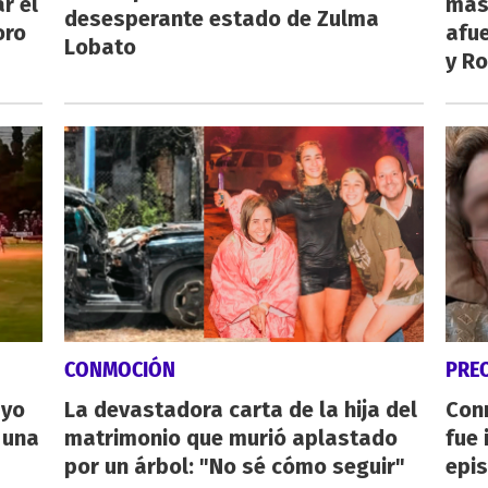
r el
más
desesperante estado de Zulma
oro
afue
Lobato
y Ro
CONMOCIÓN
PRE
ayo
La devastadora carta de la hija del
Con
 una
matrimonio que murió aplastado
fue 
por un árbol: "No sé cómo seguir"
epis