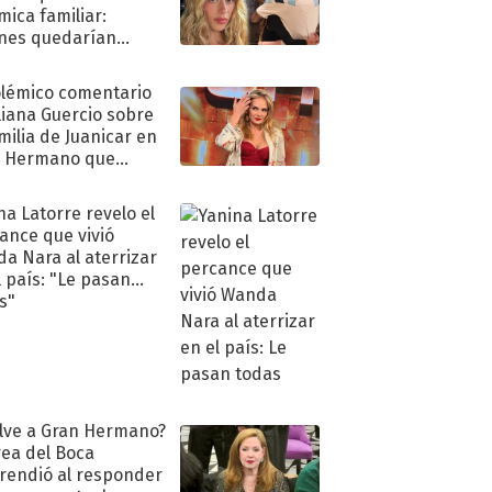
mica familiar:
nes quedarían
ra de su boda
olémico comentario
liana Guercio sobre
amilia de Juanicar en
n Hermano que
tó la furia en redes
na Latorre revelo el
ance que vivió
a Nara al aterrizar
l país: "Le pasan
s"
lve a Gran Hermano?
ea del Boca
rendió al responder