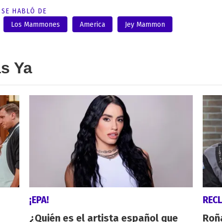
SE HABLÓ DE
Los Mammones
America
Jey Mammon
as Ya
¡EPA!
REC
¿Quién es el artista español que
Roñ