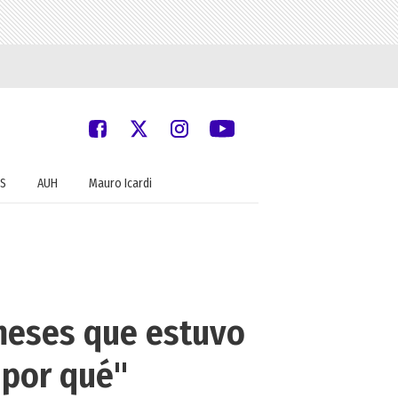
S
AUH
Mauro Icardi
meses que estuvo
 por qué"