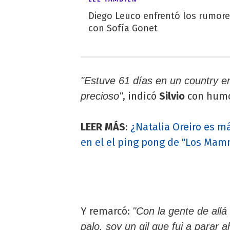
Diego Leuco enfrentó los rumor
con Sofía Gonet
"Estuve 61 días en un country e
, indicó
Silvio
con humo
precioso"
LEER MÁS
:
¿Natalia Oreiro es m
en el el ping pong de "Los Ma
Y remarcó:
"Con la gente de allá
palo, soy un gil que fui a parar 