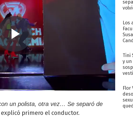
sepa
volv
Los 
Facu
Susa
Cand
de s
sent
Tini 
y un
sosp
vest
Flor
deso
sexu
on un polista, otra vez… Se separó de
qued
explicó primero el conductor.
,