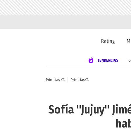
Rating
M
TENDENCIAS
G
Primicias YA
PrimiciasYA
Sofía "Jujuy" Jim
hab