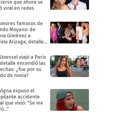
rarse que ahora se
ió viral en redes
amores famosos de
ndo Moyano: de
na Giménez a
ela Arizaga, detalles
u pasado
imental
Stoessel viajó a París
 detalle encendió las
echas: ¿fue por su
ido de novia?
 Vigna expuso el
pilante accidente
al que vivió: "Se me
ó..."