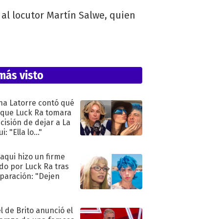
ó al locutor Martín Salwe, quien
más visto
na Latorre contó qué
 que Luck Ra tomara
ecisión de dejar a La
i: "Ella lo..."
oaqui hizo un firme
do por Luck Ra tras
eparación: "Dejen
"
l de Brito anunció el