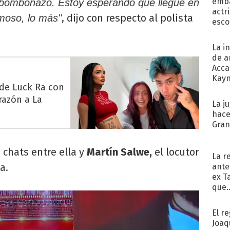
emba
n bombonazo. Estoy esperando que llegue en
actr
, dijo con respecto al polista
rmoso, lo más"
esco
La i
de a
Acca
Kayn
 de Luck Ra con
cum
razón a La
La j
hace
Gra
 chats entre ella y
Martín Salwe,
el locutor
La r
a.
ante
ex T
que..
El r
Joaq