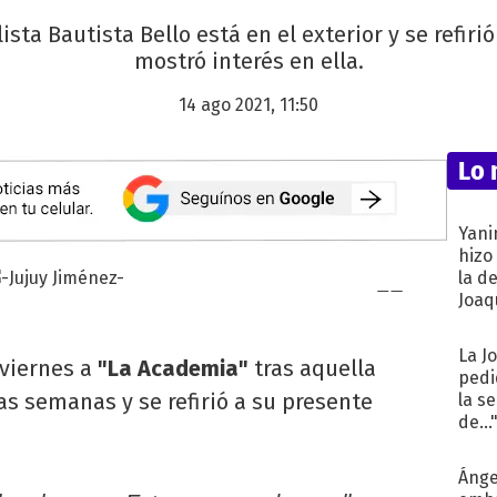
sta Bautista Bello está en el exterior y se refiri
mostró interés en ella.
14 ago 2021, 11:50
Lo 
Yani
hizo
la d
Joaqu
La J
 viernes a
"La Academia"
tras aquella
pedi
as semanas y se refirió a su presente
la s
de...
Ánge