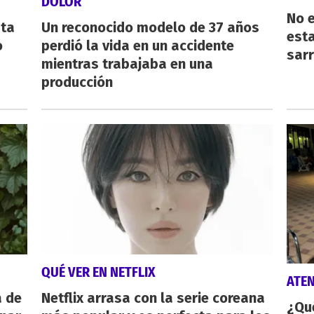
DOLOR
No e
sta
Un reconocido modelo de 37 años
esta
o
perdió la vida en un accidente
sarr
mientras trabajaba en una
producción
QUÉ VER EN NETFLIX
ATE
a de
Netflix arrasa con la serie coreana
¿Qu