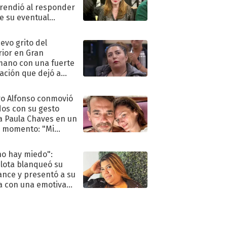
rendió al responder
e su eventual
eso al reality
uevo grito del
rior en Gran
ano con una fuerte
ación que dejó a
oya en shock:
idora"
o Alfonso conmovió
dos con su gesto
a Paula Chaves en un
 momento: "Mi
mpañante
péutico"
no hay miedo":
lota blanqueó su
nce y presentó a su
a con una emotiva
aración de amor