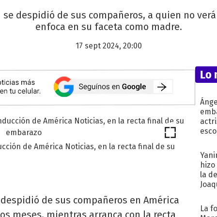
 se despidió de sus compañeros, a quien no ver
enfoca en su faceta como madre.
17 sept 2024, 20:00
Lo 
Ánge
emba
actr
esco
cción de América Noticias, en la recta final de su
Yani
hizo
la d
Joaqu
despidió de sus compañeros en América
La f
nos meses, mientras arranca con la recta