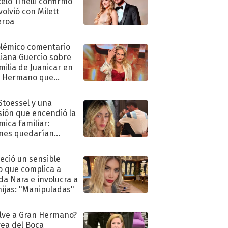
elo Tinelli confirmó
volvió con Milett
eroa
olémico comentario
liana Guercio sobre
amilia de Juanicar en
n Hermano que
tó la furia en redes
 Stoessel y una
sión que encendió la
mica familiar:
nes quedarían
ra de su boda
eció un sensible
o que complica a
a Nara e involucra a
hijas: "Manipuladas"
lve a Gran Hermano?
ea del Boca