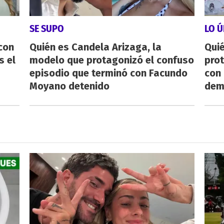
SE SUPO
LO Ú
con
Quién es Candela Arizaga, la
Qui
s el
modelo que protagonizó el confuso
pro
episodio que terminó con Facundo
con
Moyano detenido
dem