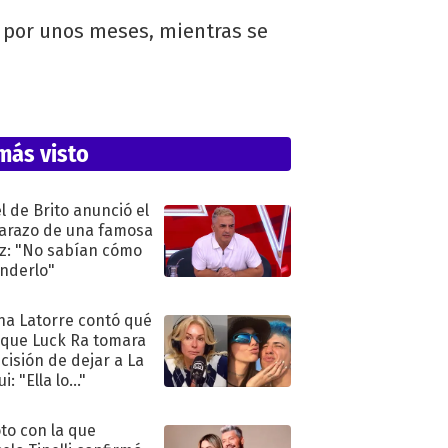
á por unos meses, mientras se
más visto
l de Brito anunció el
razo de una famosa
iz: "No sabían cómo
nderlo"
na Latorre contó qué
 que Luck Ra tomara
ecisión de dejar a La
i: "Ella lo..."
oto con la que