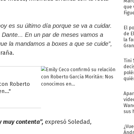
Marc
que 
Figu
oy es su último día porque se va a cuidar.
El p
de E
 a Dante... En un par de meses vamos a
la f
que la mandamos a boxes a que se cuide”,
Gra
desa
Graña.
Tini
deci
polé
quié
 con Roberto
afue
n..."
Apar
vide
Wand
sus 
y muy contenta”,
expresó Soledad,
¿Vue
Andr