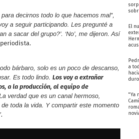
sorp
sobr
a para decirnos todo lo que hacemos mal”,
regr
y a seguir participando. Les pregunté a
El n
exte
n a sacar del grupo?’. ‘No’, me dijeron. Así
Herm
 periodista.
acus
Pinc
"Tra
Pedr
a to
á todo bárbaro, solo es un poco de descanso,
haci
Los voy a extrañar
sar. Es todo lindo.
duro
aco
s, a la producción, al equipo de
tera
"Ya 
 La verdad que es un canal hermoso,
Cami
 de toda la vida. Y compartir este momento
roma
novi
.
”
decl