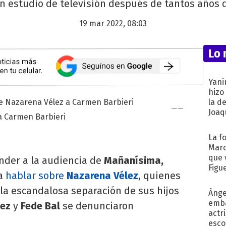
un estudio de televisión después de tantos años 
19 mar 2022, 08:03
Lo 
Yani
hizo
la d
Joaqu
a Carmen Barbieri
La f
Marc
que 
nder a la audiencia de
Mañanísima,
Figu
a
hablar sobre
Nazarena Vélez
, quienes
la escandalosa separación de sus hijos
Ánge
emba
lez
y
Fede Bal
se denunciaron
actr
esco