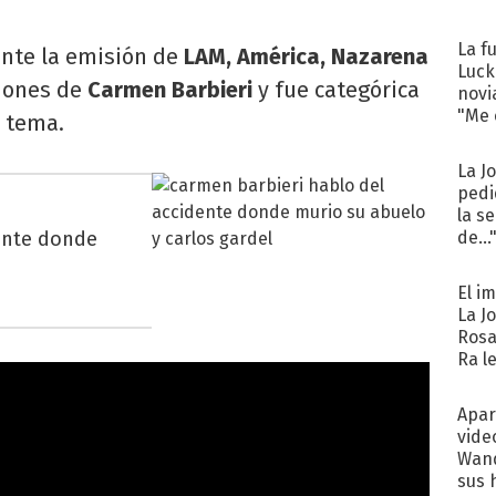
La f
ante la emisión de
LAM, América, Nazarena
Luck
ciones de
Carmen Barbieri
y fue categórica
novi
"Me e
 tema.
La J
pedi
la s
ente donde
de...
El i
La J
Rosa
Ra l
Apar
vide
Wand
sus 