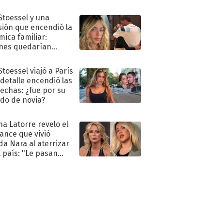
 Stoessel y una
sión que encendió la
mica familiar:
nes quedarían
ra de su boda
Stoessel viajó a París
 detalle encendió las
echas: ¿fue por su
ido de novia?
na Latorre revelo el
ance que vivió
a Nara al aterrizar
l país: "Le pasan
s"