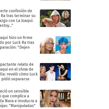
uerte confesión de
 Ra tras terminar su
azgo con La Joaqui:
stoy..."
oaqui hizo un firme
do por Luck Ra tras
eparación: "Dejen
"
mpactante relato de
oaqui en el show de
lía: reveló cómo Luck
e pidió separarse
eció un sensible
o que complica a
a Nara e involucra a
hijas: "Manipuladas"