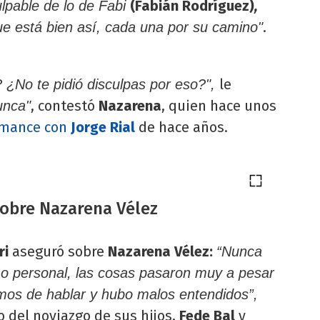
(Fabián Rodríguez)
,
ulpable de lo de Fabi
.
ue está bien así, cada una por su camino"
le
 ¿No te pidió disculpas por eso?",
, contestó
Nazarena
, quien hace unos
unca"
romance con
Jorge Rial
de hace años.
sobre Nazarena Vélez
ri
aseguró sobre
Nazarena Vélez:
“Nunca
o personal, las cosas pasaron muy a pesar
mos de hablar y hubo malos entendidos”,
o del noviazgo de sus hijos,
Fede Bal
y