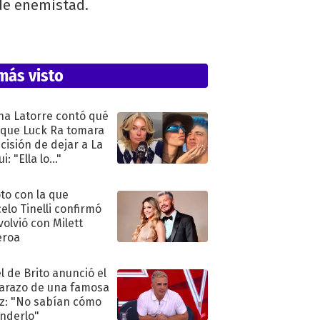
de enemistad.
más visto
na Latorre contó qué
 que Luck Ra tomara
ecisión de dejar a La
i: "Ella lo..."
oto con la que
elo Tinelli confirmó
volvió con Milett
eroa
l de Brito anunció el
razo de una famosa
iz: "No sabían cómo
nderlo"