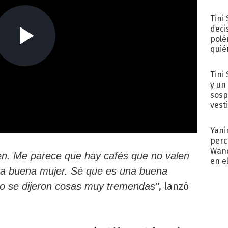
Tini
deci
polé
quié
afue
Tini 
y un
sosp
vest
Yani
perc
Wand
n. Me parece que hay cafés que no valen
en e
una buena mujer. Sé que es una buena
toda
, lanzó
ro se dijeron cosas muy tremendas"