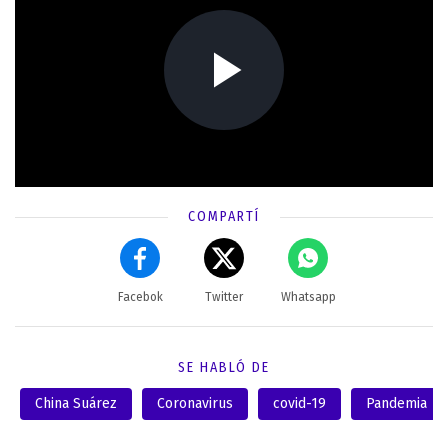
COMPARTÍ
Facebok
Twitter
Whatsapp
SE HABLÓ DE
China Suárez
Coronavirus
covid-19
Pandemia