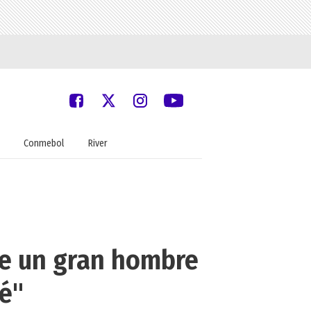
Conmebol
River
ue un gran hombre
ré"