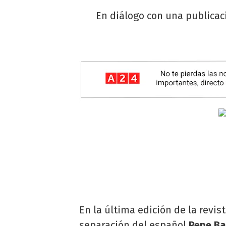
En diálogo con una publicaci
En la última edición de la revis
separación del español
Pepe Ba