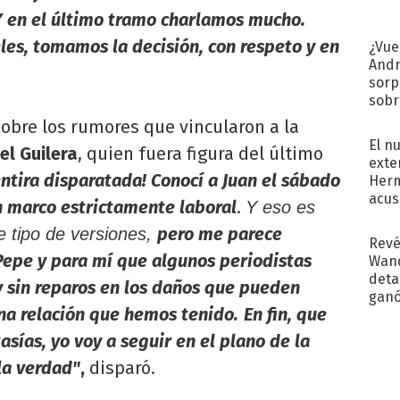
Y en el último tramo charlamos mucho.
es, tomamos la decisión, con respeto y en
¿Vue
Andr
sorp
sobr
regr
sobre los rumores que vincularon a la
El n
el Guilera
, quien fuera figura del último
exte
tira disparatada! Conocí a Juan el sábado
Herm
acus
un marco estrictamente laboral
.
Y eso es
Pinc
pero me parece
e tipo de versiones,
"Tra
Revé
epe y para mí que algunos periodistas
Wand
detal
 sin reparos en los daños que pueden
ganó
ana relación que hemos tenido.
En fin, que
próx
asías, yo voy a seguir en el plano de la
la verdad"
,
disparó.