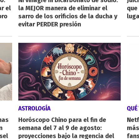
o:
Ni vinagre ni bicarbonato de sodio:
Juic
r el
la MEJOR manera de eliminar el
que 
oro
sarro de los orificios de la ducha y
luga
evitar PERDER presión
ASTROLOGÍA
QUÉ 
nas
Horóscopo Chino para el fin de
Netf
n
semana del 7 al 9 de agosto:
más 
sel
proyecciones bajo la regencia del
fan