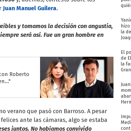
quié
or
Juan Manuel Guilera
.
afue
Yani
reíbles y tomamos la decisión con angustia,
hizo
la d
iempre será así. Fue un gran hombre en
Joaqu
El p
de E
la f
Gra
 con Roberto
desa
n..."
Juani
mome
aba
Her
recib
timo verano que pasó con Barroso. A pesar
Impu
felices ante las cámaras, algo se estaba
Medi
ses juntos. No habíamos convivido
cont