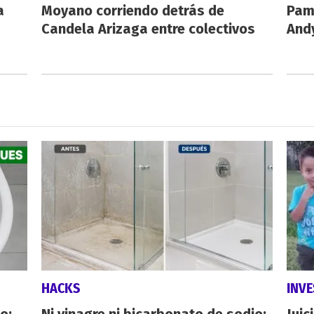
a
Moyano corriendo detrás de
Pamp
Candela Arizaga entre colectivos
And
HACKS
INVE