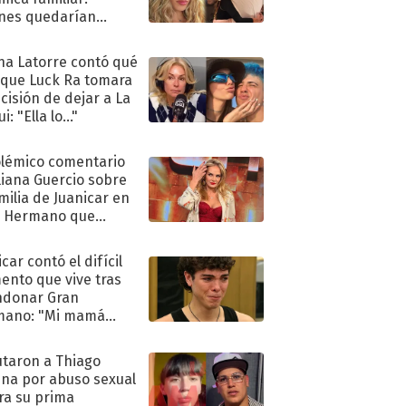
nes quedarían
ra de su boda
na Latorre contó qué
 que Luck Ra tomara
ecisión de dejar a La
i: "Ella lo..."
olémico comentario
liana Guercio sobre
amilia de Juanicar en
n Hermano que
tó la furia en redes
car contó el difícil
nto que vive tras
ndonar Gran
mano: "Mi mamá
ió..."
taron a Thiago
na por abuso sexual
ra su prima