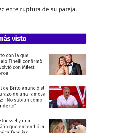
eciente ruptura de su pareja.
más visto
oto con la que
elo Tinelli confirmó
volvió con Milett
eroa
l de Brito anunció el
razo de una famosa
iz: "No sabían cómo
nderlo"
 Stoessel y una
sión que encendió la
mica familiar: