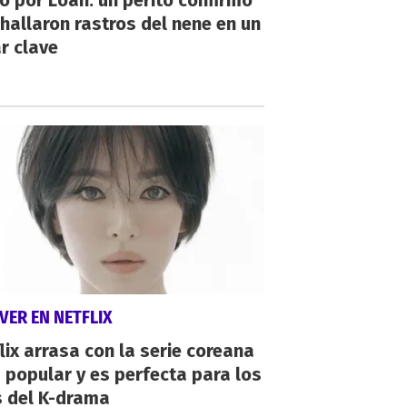
io por Loan: un perito confirmó
hallaron rastros del nene en un
r clave
VER EN NETFLIX
lix arrasa con la serie coreana
popular y es perfecta para los
s del K-drama