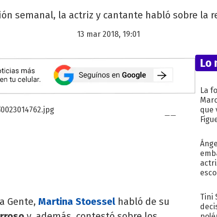
ón semanal, la actriz y cantante habló sobre la r
13 mar 2018, 19:01
Lo 
La f
Marc
que 
Figu
Ánge
emba
actr
esco
Tini
ta Gente,
Martina Stoessel
habló de su
deci
rroso
y, además, contestó sobre los
polé