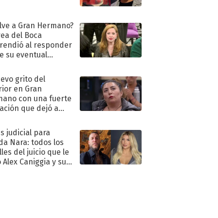
lve a Gran Hermano?
ea del Boca
rendió al responder
e su eventual
eso al reality
uevo grito del
rior en Gran
ano con una fuerte
ación que dejó a
oya en shock:
idora"
s judicial para
a Nara: todos los
les del juicio que le
 Alex Caniggia y sus
imos pasos