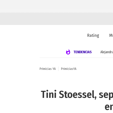
Rating
M
TENDENCIAS
Alejandr
Primicias YA
PrimiciasYA
Tini Stoessel, s
en