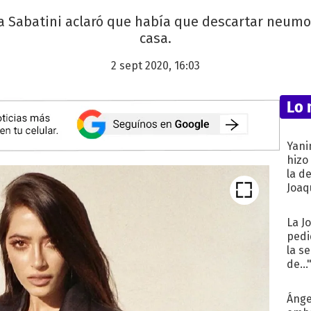
va Sabatini aclaró que había que descartar neumo
casa.
2 sept 2020, 16:03
Lo 
Yani
hizo
la d
Joaqu
La J
pedi
la s
de...
Ánge