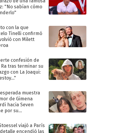
razo de una famosa
iz: "No sabían cómo
nderlo"
oto con la que
elo Tinelli confirmó
volvió con Milett
eroa
uerte confesión de
 Ra tras terminar su
azgo con La Joaqui:
stoy..."
nesperada muestra
mor de Gimena
rdi hacia Seven
e por su
pleaños
Stoessel viajó a París
 detalle encendió las