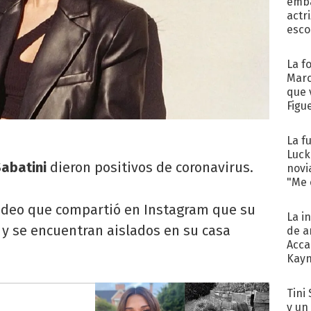
emba
actr
esco
La f
Marc
que 
Figu
La f
Luck
Sabatini
dieron positivos de coronavirus.
novi
"Me e
ideo que compartió en Instagram que su
La i
9 y se encuentran aislados en su casa
de a
Acca
Kayn
cum
Tini 
y un