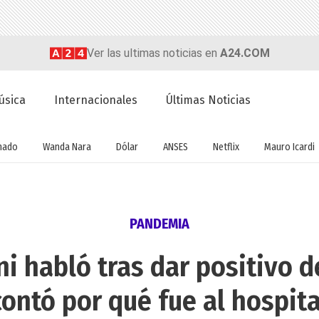
Ver las ultimas noticias en
A24.COM
úsica
Internacionales
Últimas Noticias
nado
Wanda Nara
Dólar
ANSES
Netflix
Mauro Icardi
PANDEMIA
ni habló tras dar positivo d
contó por qué fue al hospita