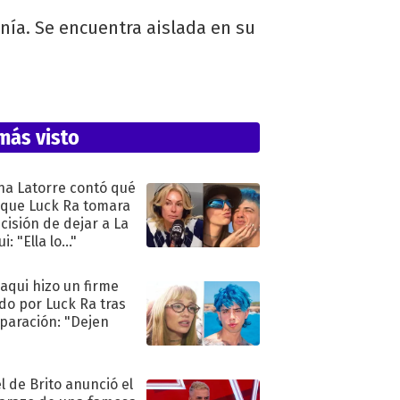
nía. Se encuentra aislada en su
más visto
na Latorre contó qué
 que Luck Ra tomara
ecisión de dejar a La
i: "Ella lo..."
oaqui hizo un firme
do por Luck Ra tras
eparación: "Dejen
"
l de Brito anunció el