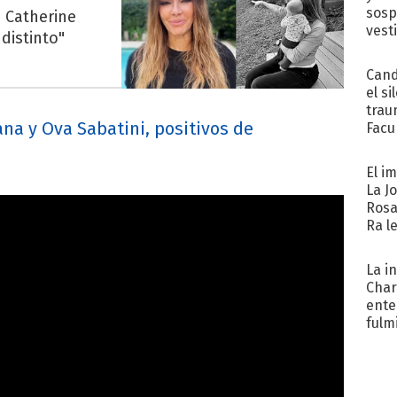
sosp
 Catherine
vest
distinto"
Cand
el si
trau
ana y Ova Sabatini, positivos de
Facu
"Teng
El i
La J
Rosa
Ra l
La i
Char
ente
fulm
Her