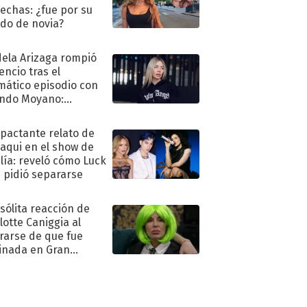
echas: ¿fue por su
ido de novia?
ela Arizaga rompió
lencio tras el
mático episodio con
ndo Moyano:
o..."
mpactante relato de
oaqui en el show de
lía: reveló cómo Luck
e pidió separarse
nsólita reacción de
lotte Caniggia al
rarse de que fue
inada en Gran
mano