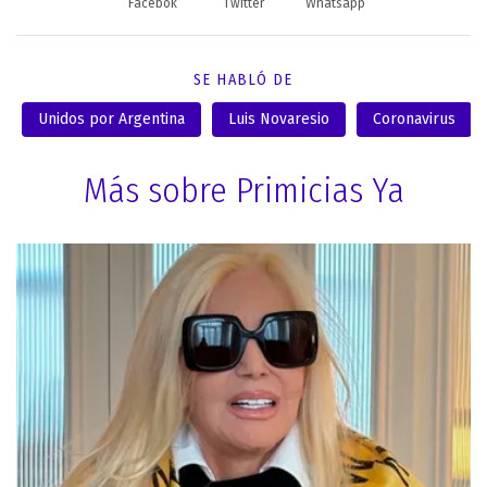
Facebok
Twitter
Whatsapp
SE HABLÓ DE
Unidos por Argentina
Luis Novaresio
Coronavirus
Más sobre Primicias Ya