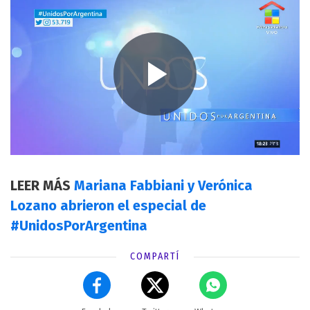
LEER MÁS
Mariana Fabbiani y Verónica
Lozano abrieron el especial de
#UnidosPorArgentina
COMPARTÍ