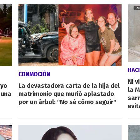
HAC
CONMOCIÓN
Ni v
ayo
La devastadora carta de la hija del
la M
 una
matrimonio que murió aplastado
sarr
por un árbol: "No sé cómo seguir"
evit