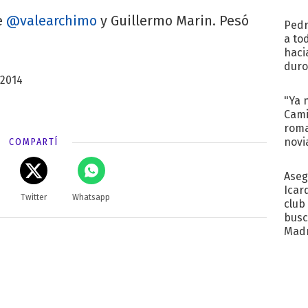
regr
e
@valearchimo
y Guillermo Marin. Pesó
Pedr
a to
haci
duro
 2014
aco
tera
"Ya 
Cami
roma
novi
COMPARTÍ
decl
Aseg
Icar
Twitter
Whatsapp
club
busc
Madr