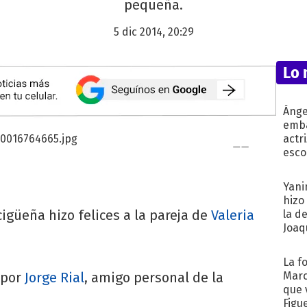
pequeña.
5 dic 2014, 20:29
Lo 
Ánge
emba
actr
esco
Yani
hizo
cigüeña hizo felices a la pareja de
Valeria
la d
Joaqu
La f
 por
Jorge Rial
, amigo personal de la
Marc
que 
Figu