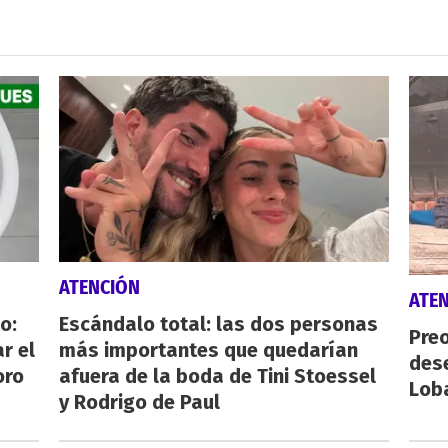
ATENCIÓN
ATE
o:
Escándalo total: las dos personas
Preo
r el
más importantes que quedarían
des
oro
afuera de la boda de Tini Stoessel
Lob
y Rodrigo de Paul