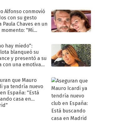
eso al reality
o Alfonso conmovió
dos con su gesto
a Paula Chaves en un
 momento: "Mi
mpañante
péutico"
no hay miedo":
lota blanqueó su
nce y presentó a su
a con una emotiva
aración de amor
uran que Mauro
di ya tendría nuevo
 en España: "Está
ando casa en
id"