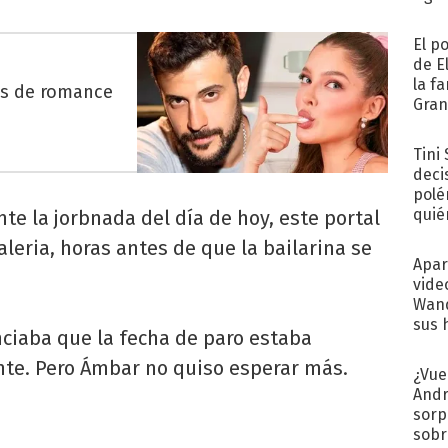
El p
de E
la f
es de romance
Gra
desa
Tini
deci
polé
quié
e la jorbnada del día de hoy, este portal
afue
leria, horas antes de que la bailarina se
Apar
vide
Wand
sus 
nciaba que la fecha de paro estaba
ente. Pero Ámbar no quiso esperar más.
¿Vue
Andr
sorp
sobr