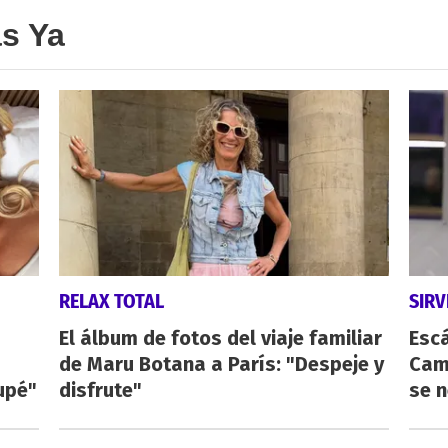
as Ya
RELAX TOTAL
SIR
El álbum de fotos del viaje familiar
Esc
de Maru Botana a París: "Despeje y
Cam
upé"
disfrute"
se n