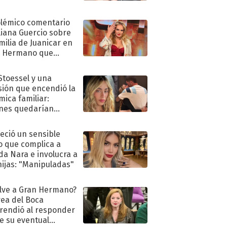
olémico comentario
liana Guercio sobre
amilia de Juanicar en
n Hermano que
tó la furia en redes
 Stoessel y una
sión que encendió la
mica familiar:
nes quedarían
ra de su boda
eció un sensible
o que complica a
a Nara e involucra a
hijas: "Manipuladas"
lve a Gran Hermano?
ea del Boca
rendió al responder
e su eventual