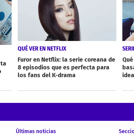
QUÉ VER EN NETFLIX
SERI
Furor en Netflix: la serie coreana de
Qué 
sta
8 episodios que es perfecta para
bas
o
los fans del K-drama
ide
Últimas noticias
Secci