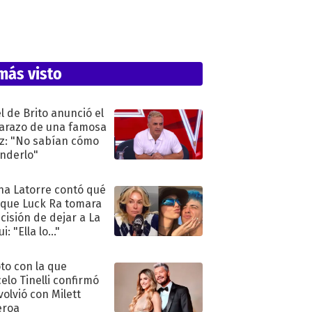
más visto
l de Brito anunció el
razo de una famosa
iz: "No sabían cómo
nderlo"
na Latorre contó qué
 que Luck Ra tomara
ecisión de dejar a La
i: "Ella lo..."
oto con la que
elo Tinelli confirmó
volvió con Milett
eroa