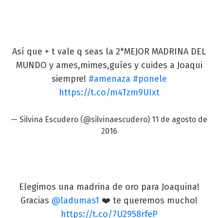
Así que + t vale q seas la 2*MEJOR MADRINA DEL
MUNDO y ames,mimes,guíes y cuides a Joaqui
siempre!
#amenaza
#ponele
https://t.co/m4Tzm9UIxt
— Silvina Escudero (@silvinaescudero)
11 de agosto de
2016
Elegimos una madrina de oro para Joaquina!
Gracias
@ladumas1
❤️ te queremos mucho!
https://t.co/7U2958rfeP