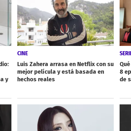
CINE
SERI
dio:
Luis Zahera arrasa en Netflix con su
Qué 
mejor película y está basada en
8 ep
ha y
hechos reales
de 