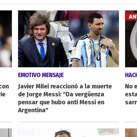
EMOTIVO MENSAJE
HAC
 con
Javier Milei reaccionó a la muerte
No e
ie
de Jorge Messi: "Da vergüenza
esta
pensar que hubo anti Messi en
sarr
Argentina"