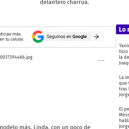
delantero charrúa.
Lo 
Yani
hizo
la d
Joaqu
La i
que 
tras
Jorg
El p
Mess
habl
Jorg
modelo más. Linda, con un poco de