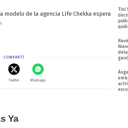
con..
Tini
 la modelo de la agencia Life Chekka espera
deci
polé
.
quié
afue
Revé
Wand
detal
COMPARTÍ
ganó
próx
Ánge
emba
Twitter
Whatsapp
actr
esco
as Ya