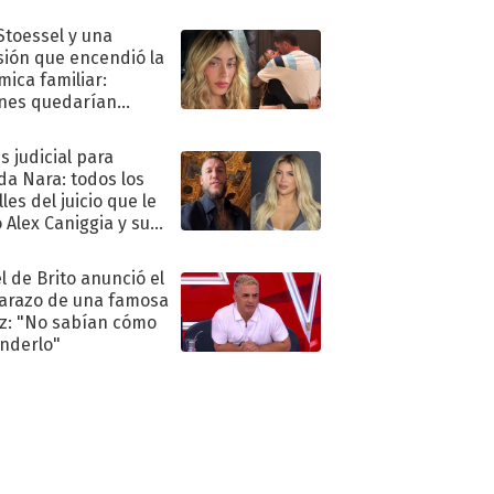
."
 Stoessel y una
sión que encendió la
mica familiar:
nes quedarían
ra de su boda
s judicial para
a Nara: todos los
les del juicio que le
 Alex Caniggia y sus
imos pasos
l de Brito anunció el
razo de una famosa
iz: "No sabían cómo
nderlo"