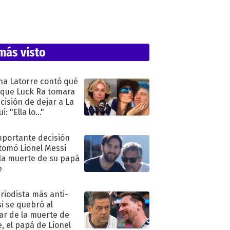
más visto
na Latorre contó qué
 que Luck Ra tomara
ecisión de dejar a La
i: "Ella lo..."
mportante decisión
tomó Lionel Messi
 la muerte de su papá
e
eriodista más anti-
i se quebró al
ar de la muerte de
e, el papá de Lionel