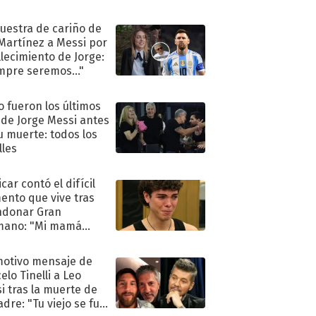
uestra de cariño de
 Martínez a Messi por
allecimiento de Jorge:
mpre seremos..."
 fueron los últimos
 de Jorge Messi antes
u muerte: todos los
lles
car contó el difícil
nto que vive tras
ndonar Gran
mano: "Mi mamá
ió..."
motivo mensaje de
elo Tinelli a Leo
i tras la muerte de
adre: "Tu viejo se fue