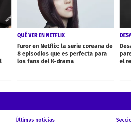
QUÉ VER EN NETFLIX
DES
Furor en Netflix: la serie coreana de
Des
8 episodios que es perfecta para
pare
l
los fans del K-drama
el r
Últimas noticias
Secci