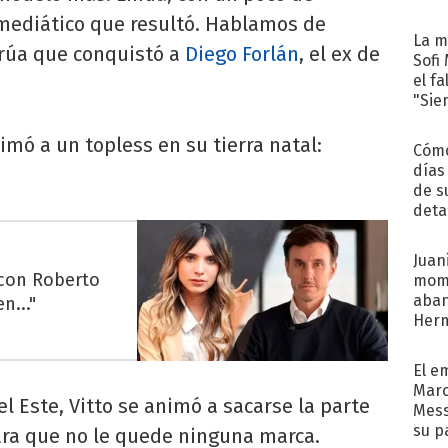
mediático que resultó. Hablamos de
La m
rrúa que conquistó a
Diego Forlán
, el ex de
Sofi
el f
"Sie
nimó a un topless en su tierra natal:
Cómo
días
de s
deta
Juani
 con Roberto
mome
aba
n..."
Her
recib
El e
Marc
l Este, Vitto se animó a sacarse la parte
Mess
su p
para que no le quede ninguna marca.