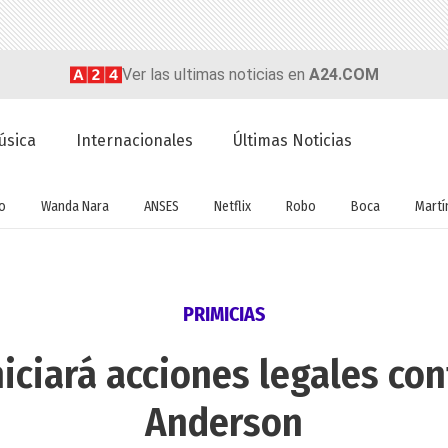
Ver las ultimas noticias en
A24.COM
úsica
Internacionales
Últimas Noticias
o
Wanda Nara
ANSES
Netflix
Robo
Boca
Martín
PRIMICIAS
iciará acciones legales con
Anderson