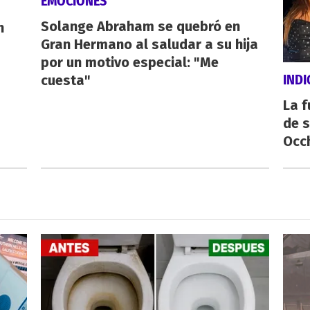
EMOCIONES
Solange Abraham se quebró en
n
Gran Hermano al saludar a su hija
por un motivo especial: "Me
IND
cuesta"
La f
de s
Occ