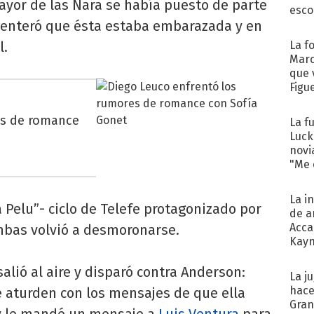
mayor de las Nara se había puesto de parte
esco
 enteró que ésta estaba embarazada y en
l.
La f
Marc
que 
Figu
es de romance
La f
Luck
novi
"Me e
La i
La Pelu”- ciclo de Telefe protagonizado por
de a
Acca
 ambas volvió a desmoronarse.
Kayn
cum
alió al aire y disparó contra Anderson:
La j
hace
 aturden con los mensajes de que ella
Gra
 y le mandé un mensaje a
Luis Ventura
para