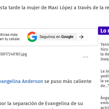
sta tarde la mujer de Maxi López a través de la re
Lo 
Yani
hizo
la d
Joaqu
La J
pedi
vangelina Anderson
se puso más caliente
la s
de...
Ánge
por la separación de Evangelina de su
emba
actr