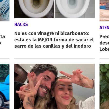
HACKS
ATE
No es con vinagre ni bicarbonato:
sta
Preo
esta es la MEJOR forma de sacar el
o
des
sarro de las canillas y del inodoro
Lob