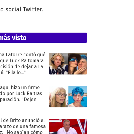
d social Twitter.
más visto
na Latorre contó qué
 que Luck Ra tomara
ecisión de dejar a La
i: "Ella lo..."
oaqui hizo un firme
do por Luck Ra tras
eparación: "Dejen
"
l de Brito anunció el
razo de una famosa
iz: "No sabían cómo