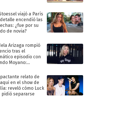
Stoessel viajó a París
 detalle encendió las
echas: ¿fue por su
ido de novia?
ela Arizaga rompió
lencio tras el
mático episodio con
ndo Moyano:
o..."
mpactante relato de
oaqui en el show de
lía: reveló cómo Luck
e pidió separarse