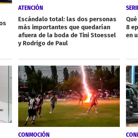
ATENCIÓN
SERI
Escándalo total: las dos personas
Qué 
os
más importantes que quedarían
8 ep
afuera de la boda de Tini Stoessel
en u
y Rodrigo de Paul
CONMOCIÓN
CON