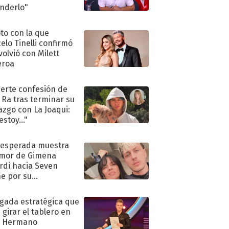
nderlo"
oto con la que
elo Tinelli confirmó
volvió con Milett
eroa
uerte confesión de
 Ra tras terminar su
azgo con La Joaqui:
stoy..."
nesperada muestra
mor de Gimena
rdi hacia Seven
e por su
pleaños
ugada estratégica que
 girar el tablero en
n Hermano