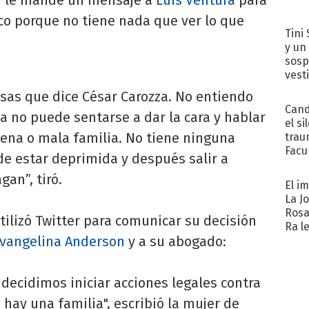
o porque no tiene nada que ver lo que
Tini 
y un
sosp
vest
osas que dice César Carozza. No entiendo
Cand
ía no puede sentarse a dar la cara y hablar
el si
uena o mala familia. No tiene ninguna
trau
Facu
de estar deprimida y después salir a
"Teng
an”, tiró.
El i
La J
Rosa
tilizó Twitter para comunicar su decisión
Ra l
vangelina Anderson
y a su abogado:
decidimos iniciar acciones legales contra
 hay una familia", escribió la mujer de