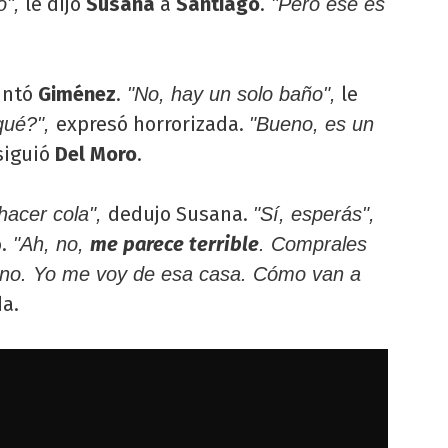
le dijo
Susana
a
Santiago
.
o",
"Pero ese es
.
untó
Giménez
.
le
"No, hay un solo baño",
expresó horrorizada.
qué?",
"Bueno, es un
siguió
Del Moro
.
dedujo Susana.
 hacer cola",
"Sí, esperás",
.
me parece terrible
"Ah, no,
. Comprales
 no. Yo me voy de esa casa. Cómo van a
a.