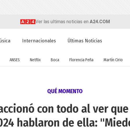
Ver las ultimas noticias en
A24.COM
úsica
Internacionales
Últimas Noticias
ANSES
Netflix
Boca
Florencia Peña
Martín Cirio
QUÉ MOMENTO
eaccionó con todo al ver qu
024 hablaron de ella: "Mied