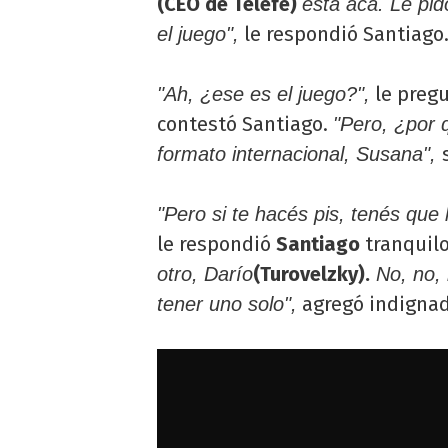
(CEO de Telefe)
está acá. Le pid
le respondió Santiago
el juego",
le preg
"Ah, ¿ese es el juego?",
contestó Santiago.
"Pero, ¿por 
formato internacional, Susana",
"Pero si te hacés pis, tenés que
le respondió
Santiago
tranquilo
(Turovelzky).
otro, Darío
No, no,
agregó indignad
tener uno solo",