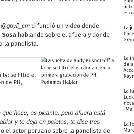
emba
actr
esco
o
difundió un video donde
@goyii_cm
La j
hace
a Sosa
hablando sobre el afuera y donde
Gra
a la panelista.
La i
de a
Acca
tv: se filtró el
Kayn
ón de PH,
cum
La f
Luck
novi
"Me e
 que hace, es picante, pero afuera está
lar y te deja en pelotas, te dice tres
La f
Marc
ijo el actor peruano sobre la panelista de