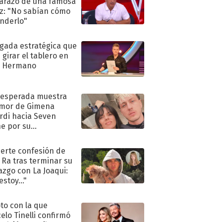
razo de una famosa
iz: "No sabían cómo
nderlo"
ugada estratégica que
 girar el tablero en
n Hermano
nesperada muestra
mor de Gimena
rdi hacia Seven
e por su
pleaños
uerte confesión de
 Ra tras terminar su
azgo con La Joaqui:
stoy..."
oto con la que
elo Tinelli confirmó