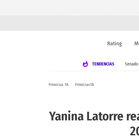
Rating
M
TENDENCIAS
Senado
Primicias YA
PrimiciasYA
Yanina Latorre r
2