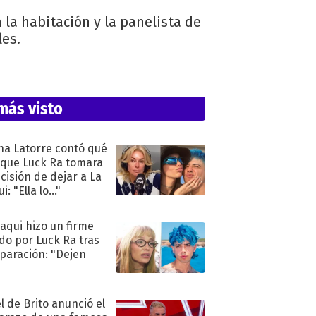
la habitación y la panelista de
les.
más visto
na Latorre contó qué
 que Luck Ra tomara
ecisión de dejar a La
i: "Ella lo..."
oaqui hizo un firme
do por Luck Ra tras
eparación: "Dejen
"
l de Brito anunció el