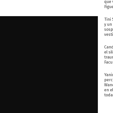
que 
Figu
Tini 
y un
sosp
vest
Cand
el si
trau
Facu
"Teng
Yani
perc
Wand
en e
toda