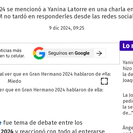
4 se mencionó a Yanina Latorre en una charla en 
 no tardó en responderles desde las redes socia
9 dic 2024, 09:25
Lo 
Yani
hizo
la d
Joaqu
ver que en Gran Hermano 2024 hablaron de ella:
La J
pedi
la s
de...
e
fue tema de debate entre los
Ánge
 2024
y reaccionó con todo al enterarse