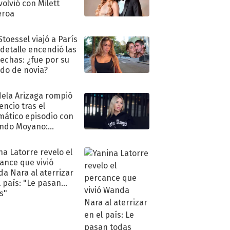
volvió con Milett
eroa
Stoessel viajó a París
 detalle encendió las
echas: ¿fue por su
ido de novia?
ela Arizaga rompió
lencio tras el
mático episodio con
ndo Moyano:
o..."
na Latorre revelo el
ance que vivió
a Nara al aterrizar
l país: "Le pasan
s"