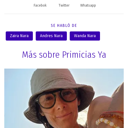
Facebok
Twitter
Whatsapp
SE HABLÓ DE
Zaira Nara
Andres Nara
Wanda Nara
Más sobre Primicias Ya