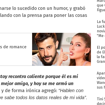
Marc
que 
tomarse lo sucedido con un humor, y grabó
Figu
lando con la prensa para poner las cosas
La f
Luck
novi
"Me e
es de romance
El p
de E
la f
Gra
desa
Apar
stoy recontra caliente porque él es mi
vide
Wand
i mejor amiga, y hoy se me armó un
sus 
ó y de forma irónica agregó:
“Hablen con
ue sabe todos los datos reales de mi vida”.
Tini
deci