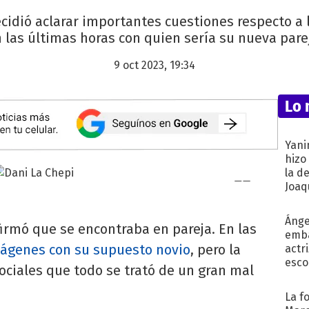
ecidió aclarar importantes cuestiones respecto a
 las últimas horas con quien sería su nueva pare
9 oct 2023, 19:34
Lo 
Yani
hizo
la d
Joaqu
Ánge
irmó que se encontraba en pareja. En las
emba
ágenes con su supuesto novio
, pero la
actr
esco
sociales que todo se trató de un gran mal
La f