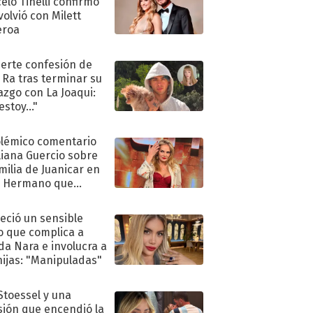
elo Tinelli confirmó
volvió con Milett
eroa
uerte confesión de
 Ra tras terminar su
azgo con La Joaqui:
stoy..."
olémico comentario
liana Guercio sobre
amilia de Juanicar en
n Hermano que
tó la furia en redes
eció un sensible
o que complica a
a Nara e involucra a
hijas: "Manipuladas"
 Stoessel y una
sión que encendió la