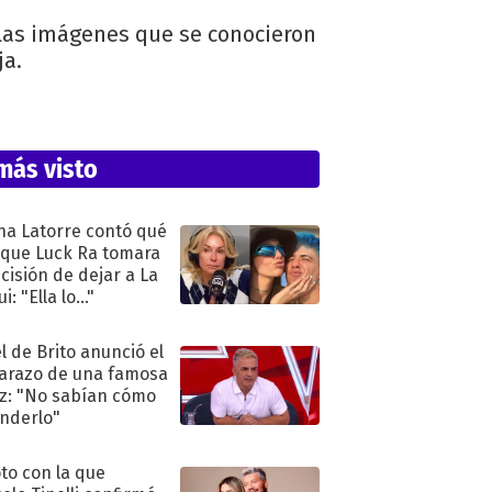
 las imágenes que se conocieron
ja.
más visto
na Latorre contó qué
 que Luck Ra tomara
ecisión de dejar a La
i: "Ella lo..."
l de Brito anunció el
razo de una famosa
iz: "No sabían cómo
nderlo"
oto con la que