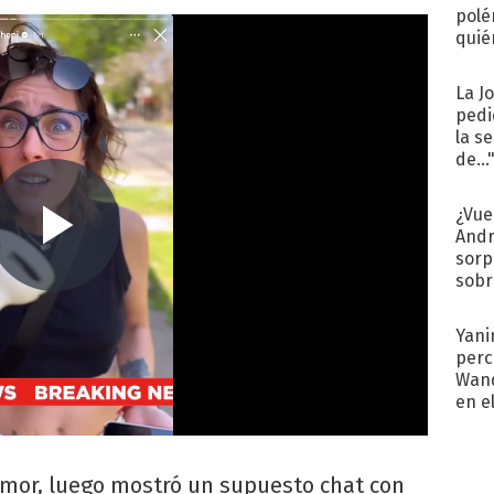
polé
quié
afue
La J
pedi
la s
de...
¿Vue
Andr
sorp
sobr
regr
Yani
perc
Wand
en e
toda
mor, luego mostró un supuesto chat con