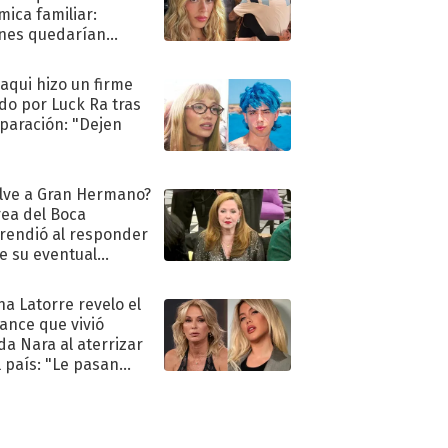
mica familiar:
nes quedarían
ra de su boda
oaqui hizo un firme
do por Luck Ra tras
eparación: "Dejen
"
lve a Gran Hermano?
ea del Boca
rendió al responder
e su eventual
eso al reality
na Latorre revelo el
ance que vivió
a Nara al aterrizar
l país: "Le pasan
s"