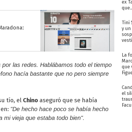
ex T
que..
Tini 
 Maradona:
y un
sosp
vest
La f
Marc
por las redes. Hablábamos todo el tiempo
que 
Figu
eléfono hacía bastante que no pero siempre
Cand
el si
trau
u tío, el
Chino
aseguró que se había
Facu
ien:
"De hecho hace poco se había hecho
"Teng
a mi vieja que estaba todo bien".