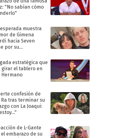
razo de una famosa
iz: "No sabían cómo
nderlo"
nesperada muestra
mor de Gimena
rdi hacia Seven
e por su
pleaños
ugada estratégica que
 girar el tablero en
n Hermano
uerte confesión de
 Ra tras terminar su
azgo con La Joaqui:
stoy..."
eacción de L-Gante
 el embarazo de su