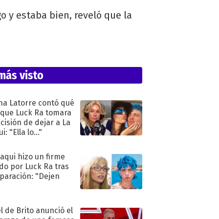
 y estaba bien, reveló que la
más visto
na Latorre contó qué
 que Luck Ra tomara
ecisión de dejar a La
i: "Ella lo..."
oaqui hizo un firme
do por Luck Ra tras
eparación: "Dejen
"
l de Brito anunció el