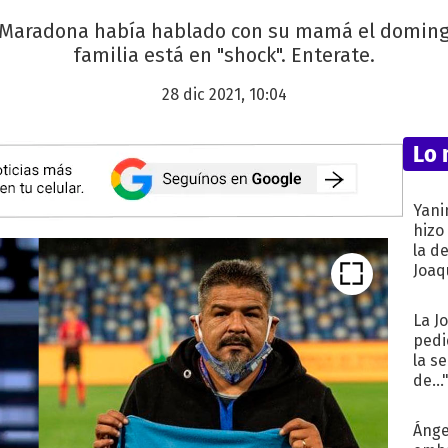
 Maradona había hablado con su mamá el domingo
familia está en "shock". Enterate.
28 dic 2021, 10:04
Lo 
Yani
hizo
la d
Joaqu
La J
pedi
la s
de...
Ánge