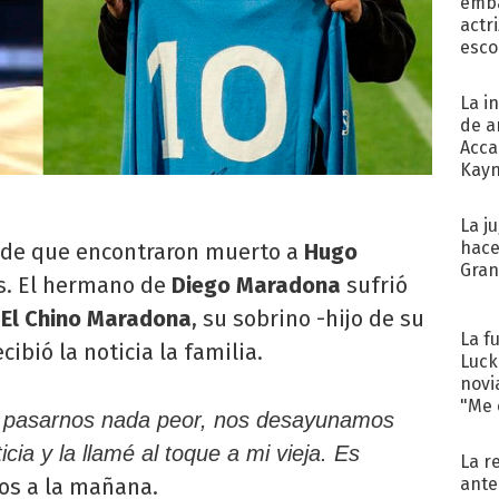
emba
actr
esco
La i
de a
Acca
Kayn
cum
La j
hace
a de que encontraron muerto a
Hugo
Gra
os. El hermano de
Diego Maradona
sufrió
.
El Chino Maradona
, su sobrino -hijo de su
La f
bió la noticia la familia.
Luck
novi
"Me e
 pasarnos nada peor, nos desayunamos
cia y la llamé al toque a mi vieja. Es
La r
ante
ros a la mañana.