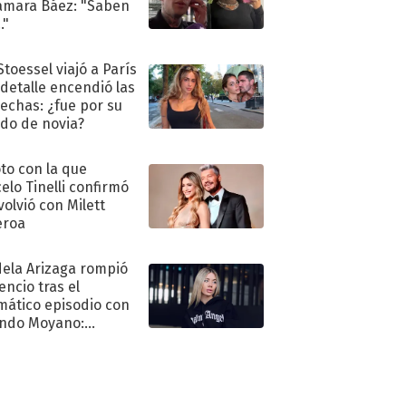
amara Báez: "Saben
."
Stoessel viajó a París
 detalle encendió las
echas: ¿fue por su
ido de novia?
oto con la que
elo Tinelli confirmó
volvió con Milett
eroa
ela Arizaga rompió
lencio tras el
mático episodio con
ndo Moyano:
o..."