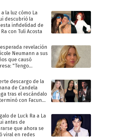
ó a la luz cómo La
ui descubrió la
esta infidelidad de
 Ra con Tuli Acosta
nesperada revelación
icole Neumann a sus
ños que causó
resa: "Tengo
as y..."
uerte descargo de la
ana de Candela
aga tras el escándalo
terminó con Facundo
no detenido
egalo de Luck Ra a La
ui antes de
rarse que ahora se
ió viral en redes