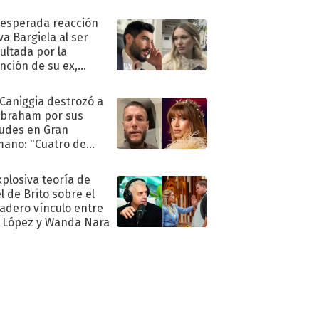
nesperada reacción
va Bargiela al ser
ultada por la
nción de su ex,
undo Moyano
 Caniggia destrozó a
Abraham por sus
tudes en Gran
ano: "Cuatro de
s infumable"
xplosiva teoría de
l de Brito sobre el
adero vínculo entre
 López y Wanda Nara