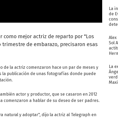
La i
de E
cons
dete
Fac
 como mejor actriz de reparto por "Los
Alex
Sol 
o trimestre de embarazo, precisaron esas
acti
Herm
copa
La e
zo de la actriz comenzaron hace un par de meses y
Ánge
s la publicación de unas fotografías donde puede
verd
tación.
Maxi
l también actor y productor, que se casaron en 2012
ida comenzaron a hablar de su deseo de ser padres.
 natural y adoptar", dijo la actriz al Telegraph en