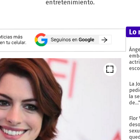
entretenimiento.
Lo 
Ánge
emba
actr
esco
La J
pedi
la s
de...
Flor
deso
sexu
qued