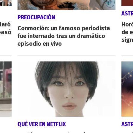
AST
PREOCUPACIÓN
laró
Horó
Conmoción: un famoso periodista
pasó
de e
fue internado tras un dramático
sign
episodio en vivo
QUÉ VER EN NETFLIX
AST