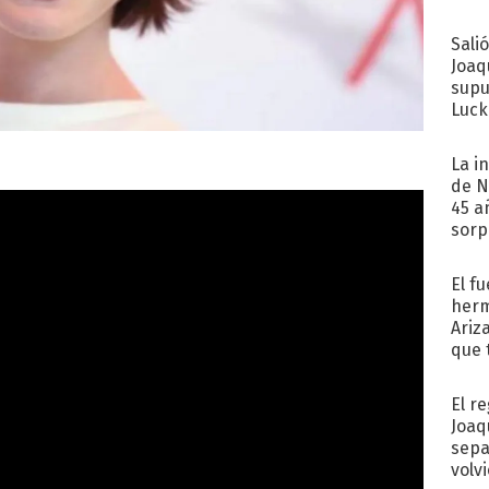
Sali
Joaq
supu
Luck
La i
de N
45 a
sorp
náuse
El f
herm
Ariz
que 
Moya
El r
Joaq
sepa
volv