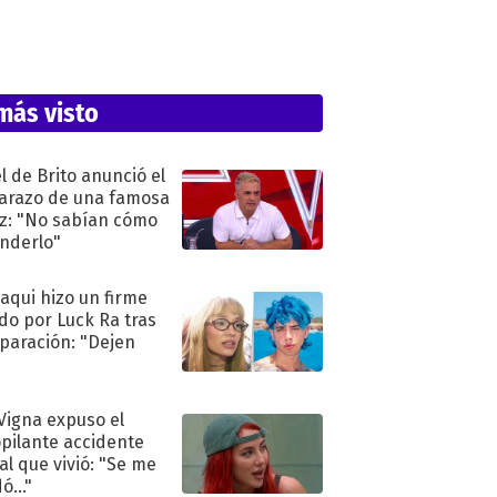
más visto
l de Brito anunció el
razo de una famosa
iz: "No sabían cómo
nderlo"
oaqui hizo un firme
do por Luck Ra tras
eparación: "Dejen
"
 Vigna expuso el
pilante accidente
al que vivió: "Se me
ó..."