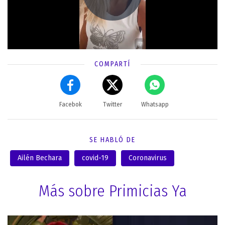
COMPARTÍ
Facebok
Twitter
Whatsapp
SE HABLÓ DE
Ailén Bechara
covid-19
Coronavirus
Más sobre Primicias Ya