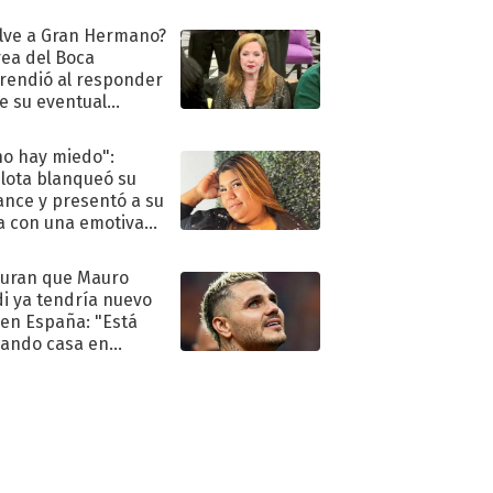
oya en shock:
idora"
lve a Gran Hermano?
ea del Boca
rendió al responder
e su eventual
eso al reality
no hay miedo":
lota blanqueó su
nce y presentó a su
a con una emotiva
aración de amor
uran que Mauro
di ya tendría nuevo
 en España: "Está
ando casa en
id"