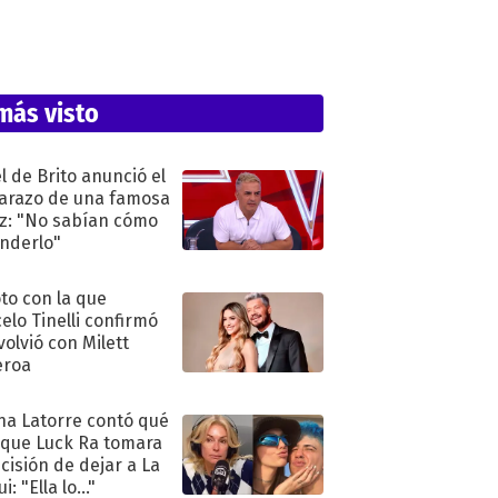
más visto
l de Brito anunció el
razo de una famosa
iz: "No sabían cómo
nderlo"
oto con la que
elo Tinelli confirmó
volvió con Milett
eroa
na Latorre contó qué
 que Luck Ra tomara
ecisión de dejar a La
i: "Ella lo..."