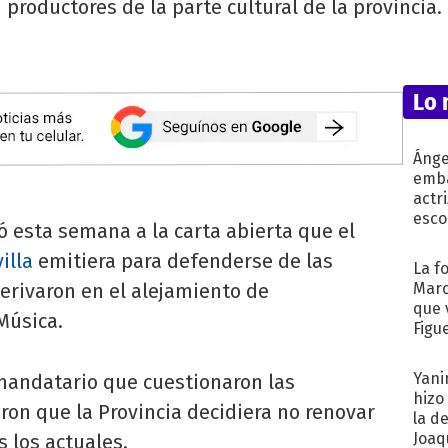
productores de la parte cultural de la provincia.
Lo 
Ánge
emba
actr
esco
 esta semana a la carta abierta que el
illa
emitiera para defenderse de las
La f
erivaron en el alejamiento de
Marc
que 
Música.
Figu
Yani
xmandatario que cuestionaron las
hizo
ron que la Provincia decidiera no renovar
la d
Joaqu
s los actuales.