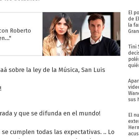
El p
de E
la f
 con Roberto
Gra
desa
n..."
Tini
deci
polé
quié
aá sobre la ley de la Música, San Luis
afue
Apar
vide
!
Wand
sus 
rada y que se difunda en el mundo!
El n
exte
Herm
se cumplen todas las expectativas. .. Lo
acus