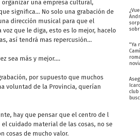
Pinc
 organizar una empresa cultural,
"Tra
¿Vue
que significa... No solo una grabación de
Andr
una dirección musical para que el
sorp
sobr
voz que le diga, esto es lo mejor, hacelo
regr
mas, así tendrá mas repercusión…
"Ya 
Cami
roma
ez sea más y mejor….
novi
decl
 grabación, por supuesto que muchos
Aseg
Icar
na voluntad de la Provincia, querían
club
busc
Madr
te, hay que pensar que el centro de l
el cuidado material de las cosas, no se
on cosas de mucho valor.