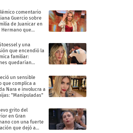
olémico comentario
liana Guercio sobre
amilia de Juanicar en
n Hermano que
tó la furia en redes
 Stoessel y una
sión que encendió la
mica familiar:
nes quedarían
ra de su boda
eció un sensible
o que complica a
a Nara e involucra a
hijas: "Manipuladas"
uevo grito del
rior en Gran
ano con una fuerte
ación que dejó a