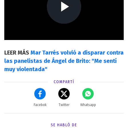
LEER MÁS
Mar Tarrés volvió a disparar contra
las panelistas de Ángel de Brito: "Me sentí
muy violentada"
COMPARTÍ
Facebok
Twitter
Whatsapp
SE HABLÓ DE