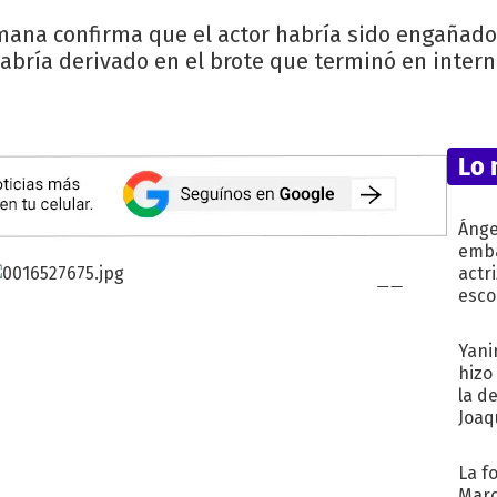
emana confirma que el actor habría sido engañad
abría derivado en el brote que terminó en inter
Lo 
Ánge
emba
actr
esco
Yani
hizo
la d
Joaqu
La f
Marc