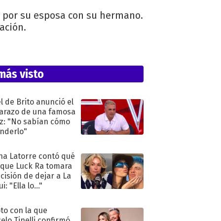
o por su esposa con su hermano.
nación.
más visto
l de Brito anunció el
razo de una famosa
iz: "No sabían cómo
nderlo"
na Latorre contó qué
 que Luck Ra tomara
ecisión de dejar a La
i: "Ella lo..."
oto con la que
elo Tinelli confirmó