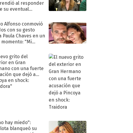
rendió al responder
e su eventual
eso al reality
o Alfonso conmovió
dos con su gesto
a Paula Chaves en un
 momento: "Mi
mpañante
péutico"
uevo grito del
rior en Gran
ano con una fuerte
ación que dejó a
oya en shock:
idora"
no hay miedo":
lota blanqueó su