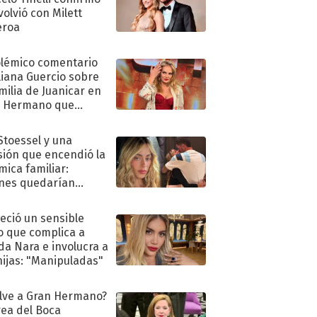
volvió con Milett
eroa
olémico comentario
liana Guercio sobre
amilia de Juanicar en
n Hermano que
tó la furia en redes
 Stoessel y una
sión que encendió la
mica familiar:
nes quedarían
ra de su boda
eció un sensible
o que complica a
a Nara e involucra a
hijas: "Manipuladas"
lve a Gran Hermano?
ea del Boca