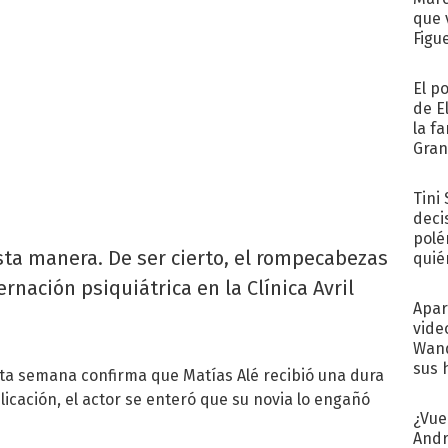
que 
Figu
El p
de E
la f
Gra
desa
Tini
deci
polé
sta manera. De ser cierto, el rompecabezas
quié
afue
ernación psiquiátrica en la Clínica Avril
Apar
vide
Wand
sus 
esta semana confirma que Matías Alé recibió una dura
licación, el actor se enteró que su novia lo engañó
¿Vue
Andr