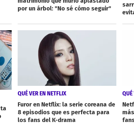
matrimonio que murió aplastado
sarr
por un árbol: "No sé cómo seguir"
evit
QUÉ VER EN NETFLIX
QUÉ 
Furor en Netflix: la serie coreana de
Netf
sta
8 episodios que es perfecta para
más 
o
los fans del K-drama
fan