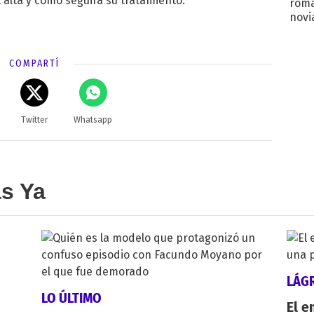
alta y cómo seguirá su tratamiento.
roma
novi
decl
COMPARTÍ
Twitter
Whatsapp
as Ya
LÁG
LO ÚLTIMO
El e