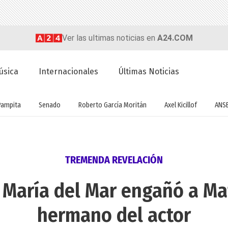
Ver las ultimas noticias en
A24.COM
úsica
Internacionales
Últimas Noticias
Pampita
Senado
Roberto García Moritán
Axel Kicillof
ANS
TREMENDA REVELACIÓN
María del Mar engañó a Mat
hermano del actor