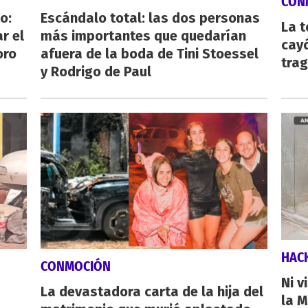
CON
o:
Escándalo total: las dos personas
La 
r el
más importantes que quedarían
cayó
oro
afuera de la boda de Tini Stoessel
tra
y Rodrigo de Paul
HAC
CONMOCIÓN
Ni v
La devastadora carta de la hija del
la M