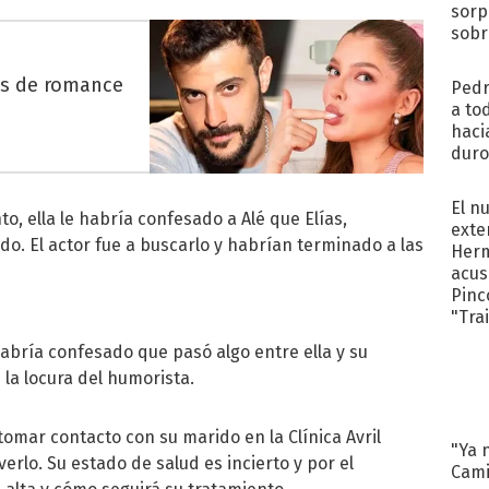
sorp
sobr
regr
es de romance
Pedr
a to
haci
duro
aco
tera
El n
, ella le habría confesado a Alé que Elías,
exte
do. El actor fue a buscarlo y habrían terminado a las
Herm
acus
Pinc
"Tra
habría confesado que pasó algo entre ella y su
la locura del humorista.
omar contacto con su marido en la Clínica Avril
"Ya 
rlo. Su estado de salud es incierto y por el
Cami