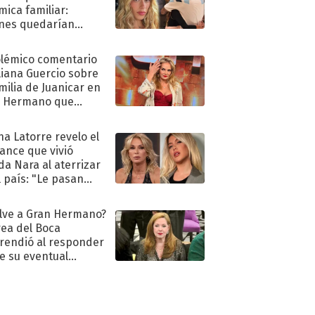
mica familiar:
nes quedarían
ra de su boda
olémico comentario
liana Guercio sobre
amilia de Juanicar en
n Hermano que
tó la furia en redes
na Latorre revelo el
ance que vivió
a Nara al aterrizar
l país: "Le pasan
s"
lve a Gran Hermano?
ea del Boca
rendió al responder
e su eventual
eso al reality