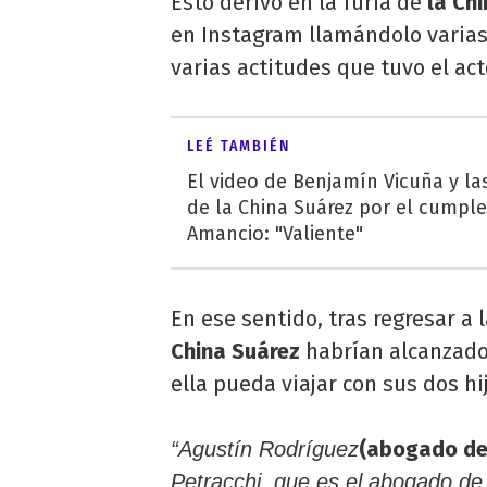
Esto derivó en la furia de
la Ch
en Instagram llamándolo varia
varias actitudes que tuvo el ac
LEÉ TAMBIÉN
El video de Benjamín Vicuña y las
de la China Suárez por el cumpl
Amancio: "Valiente"
En ese sentido, tras regresar a 
China Suárez
habrían alcanzado 
ella pueda viajar con sus dos hi
(abogado de 
“Agustín Rodríguez
Petracchi, que es el abogado de