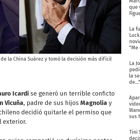
Marc
que 
Figu
La f
Luck
novi
"Me e
de la China Suárez y tomó la decisión más difícil
La J
pedi
la s
de...
uro Icardi
se generó un terrible conficto
Apar
n Vicuña
, padre de sus hijos
Magnolia
y
vide
Wand
 chileno decidió quitarle el permiso que
sus 
 exterior.
Tini
deci