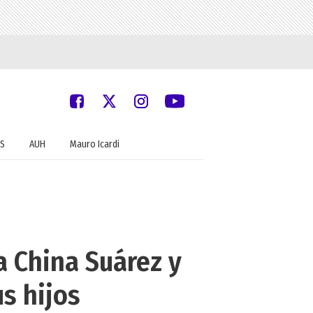
S
AUH
Mauro Icardi
a China Suárez y
us hijos