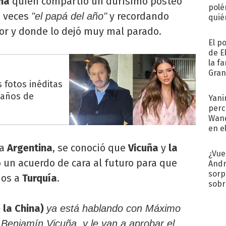
ina
quien compartió un durísimo posteo
polé
s veces
y recordando
"el papá del año"
quié
afue
tor y donde lo dejó muy mal parado.
El p
de E
la f
Gra
desa
 fotos inéditas
eaños de
Yani
perc
Wand
en e
toda
la
Argentina
, se conoció que
Vicuña
y
la
¿Vue
un acuerdo de cara al futuro para que
Andr
sorp
jos a
Turquía
.
sobr
regr
la China)
ya está hablando con Máximo
 Benjamín Vicuña, y le van a aprobar el