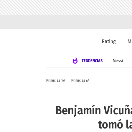
Rating
M
TENDENCIAS
Messi
Primicias YA
PrimiciasYA
Benjamín Vicuña
tomó la