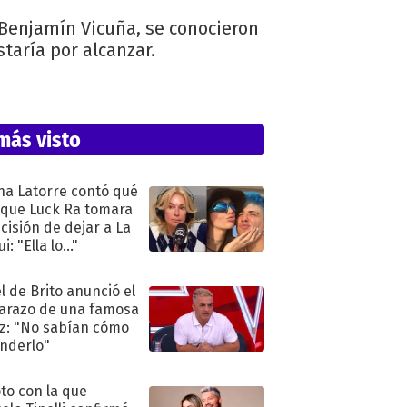
 Benjamín Vicuña, se conocieron
taría por alcanzar.
más visto
na Latorre contó qué
 que Luck Ra tomara
ecisión de dejar a La
i: "Ella lo..."
l de Brito anunció el
razo de una famosa
iz: "No sabían cómo
nderlo"
oto con la que