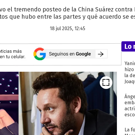
vo el tremendo posteo de la China Suárez contra
tos que hubo entre las partes y qué acuerdo se es
18 jul 2025, 12:45
Lo 
Yani
hizo
la d
Joaqu
Ánge
emba
actr
esco
La f