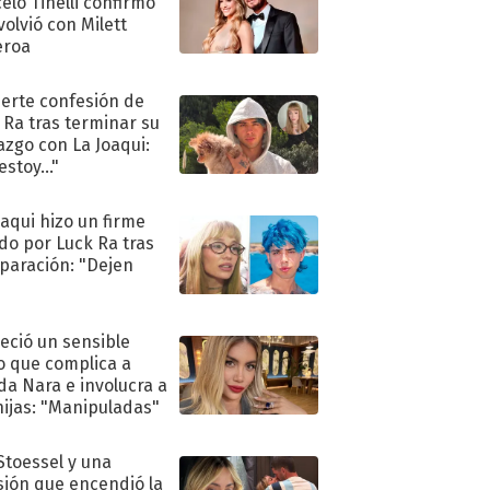
elo Tinelli confirmó
volvió con Milett
eroa
uerte confesión de
 Ra tras terminar su
azgo con La Joaqui:
stoy..."
oaqui hizo un firme
do por Luck Ra tras
eparación: "Dejen
"
eció un sensible
o que complica a
a Nara e involucra a
hijas: "Manipuladas"
 Stoessel y una
sión que encendió la