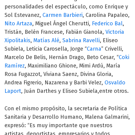
personalidades del espectáculo, como Enrique y
Sol Estevanez,
Carmen Barbieri
, Carolina Papaleo,
Nito Artaza
, Miguel Ángel Cherutti,
Federico Bal
,
Tristán, Belén Francese, Fabián Gianola,
Victoria
Xipolitakis
,
Matías Alé
,
Sabrina Ravelli
, Eliseo
Subiela, Leticia Carosella, Jorge “
Carna
” Crivelli,
Marcelo De Belis, Hernán Drago, Beto Cesar, “
Coki
Ramírez
, Maximiliano Ghione, Mimi Ardú, María
Rosa Fugazzot, Viviana Saenz, Divina Gloria,
Andrea Figrerio, Nazarena y Barbi Velez,
Osvaldo
Laport
, Juán Darthes y Eliseo Subiela,entre otros.
Con el mismo propósito, la secretaria de Política
Sanitaria y Desarrollo Humano, Malena Galmarini,
expresó: “Es muy importante que nuestros
artistas, deportistas, empresarios y todos