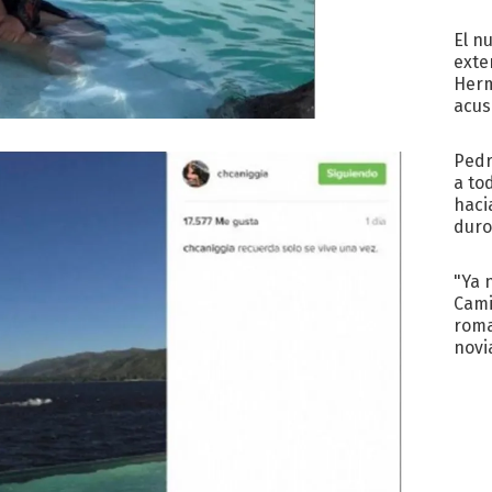
regr
El n
exte
Herm
acus
Pinc
"Tra
Pedr
a to
haci
duro
aco
tera
"Ya 
Cami
roma
novi
decl