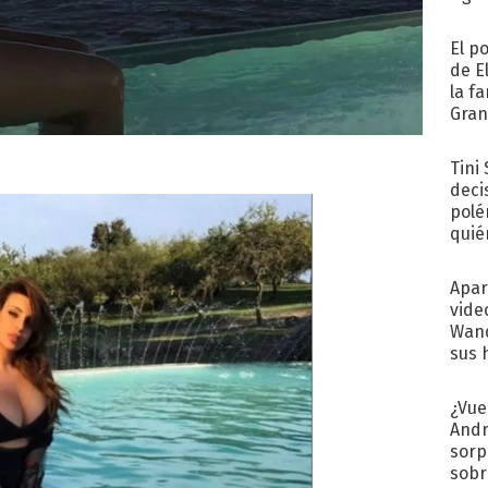
El p
de E
la f
Gra
desa
Tini
deci
polé
quié
afue
Apar
vide
Wand
sus 
¿Vue
Andr
sorp
sobr