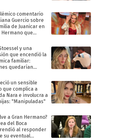
olémico comentario
liana Guercio sobre
amilia de Juanicar en
n Hermano que
tó la furia en redes
 Stoessel y una
sión que encendió la
mica familiar:
nes quedarían
ra de su boda
eció un sensible
o que complica a
a Nara e involucra a
hijas: "Manipuladas"
lve a Gran Hermano?
ea del Boca
rendió al responder
e su eventual