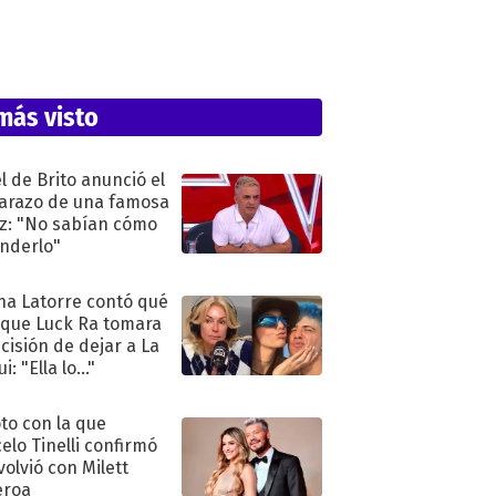
más visto
l de Brito anunció el
razo de una famosa
iz: "No sabían cómo
nderlo"
na Latorre contó qué
 que Luck Ra tomara
ecisión de dejar a La
i: "Ella lo..."
oto con la que
elo Tinelli confirmó
volvió con Milett
eroa