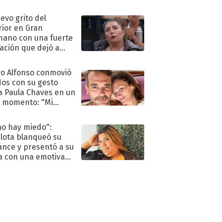
eso al reality
uevo grito del
rior en Gran
ano con una fuerte
ación que dejó a
oya en shock:
idora"
o Alfonso conmovió
dos con su gesto
a Paula Chaves en un
 momento: "Mi
mpañante
péutico"
no hay miedo":
lota blanqueó su
nce y presentó a su
a con una emotiva
aración de amor