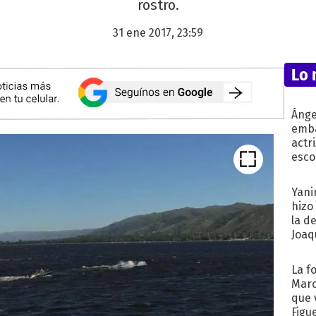
rostro.
31 ene 2017, 23:59
Lo 
Ánge
emba
actr
esco
Yani
hizo
la d
Joaqu
La f
Marc
que 
Figu