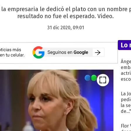
, la empresaria le dedicó el plato con un nombre p
resultado no fue el esperado. Video.
31 dic 2020, 09:01
Lo 
Ánge
emba
actr
esco
La J
pedi
la s
de...
Flor