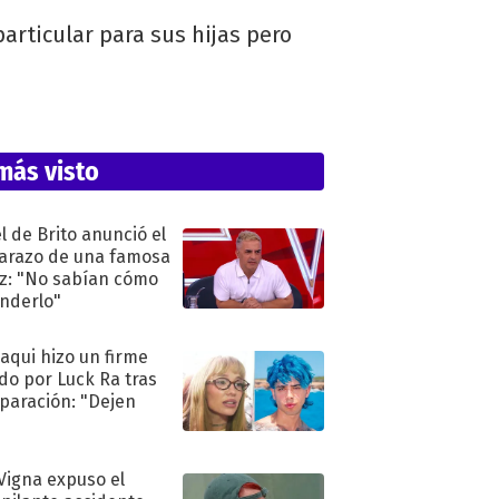
articular para sus hijas pero
más visto
l de Brito anunció el
razo de una famosa
iz: "No sabían cómo
nderlo"
oaqui hizo un firme
do por Luck Ra tras
eparación: "Dejen
"
 Vigna expuso el