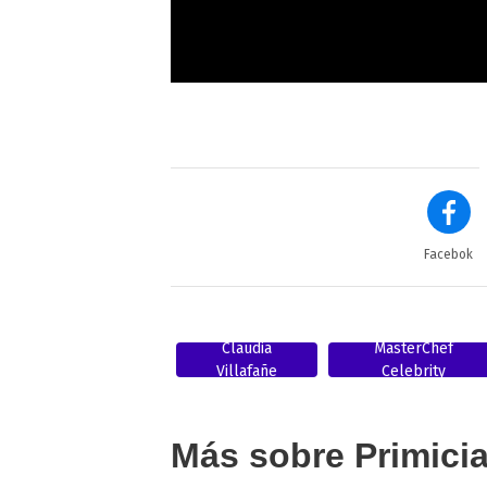
Facebok
Claudia
MasterChef
Villafañe
Celebrity
Más sobre Primici