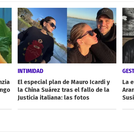
INTIMIDAD
GES
nzia
El especial plan de Mauro Icardi y
La e
engo
la China Suárez tras el fallo de la
Aran
Justicia italiana: las fotos
Susi