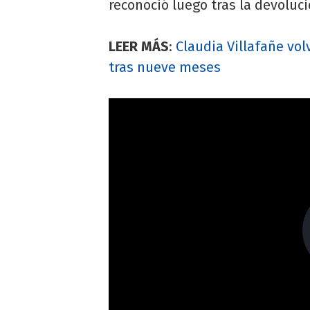
reconoció luego tras la devoluci
LEER MÁS
:
Claudia Villafañe vo
tras nueve meses