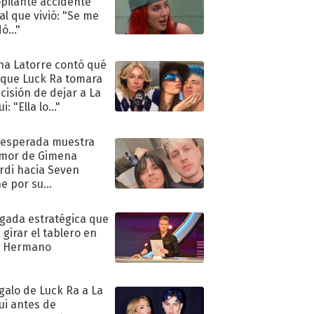
pilante accidente
al que vivió: "Se me
ó..."
na Latorre contó qué
 que Luck Ra tomara
ecisión de dejar a La
i: "Ella lo..."
nesperada muestra
mor de Gimena
rdi hacia Seven
e por su
pleaños
ugada estratégica que
 girar el tablero en
n Hermano
egalo de Luck Ra a La
ui antes de