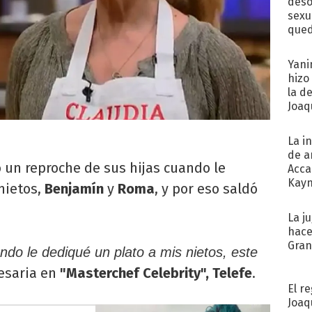
deso
sexu
qued
Yani
hizo
la d
Joaqu
La i
de a
 un reproche de sus hijas cuando le
Acca
Kayn
nietos,
Benjamín
y
Roma
, y por eso saldó
cum
La j
hace
Gra
do le dediqué un plato a mis nietos, este
resaria en
"Masterchef Celebrity", Telefe
.
El r
Joaq