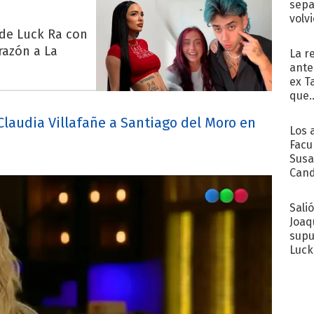
sepa
volv
 de Luck Ra con
razón a La
La r
ante
ex T
que..
Claudia Villafañe a Santiago del Moro en
Los 
Facu
Susa
Cand
de s
sent
Sali
Joaq
supu
Luck