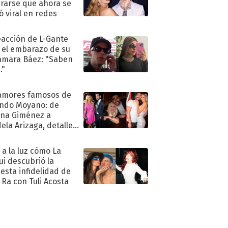
rarse que ahora se
ió viral en redes
eacción de L-Gante
 el embarazo de su
amara Báez: "Saben
."
amores famosos de
ndo Moyano: de
na Giménez a
ela Arizaga, detalles
u pasado
imental
ó a la luz cómo La
ui descubrió la
esta infidelidad de
 Ra con Tuli Acosta