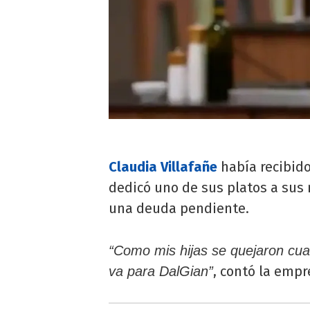
Claudia Villafañe
había recibido
dedicó uno de sus platos a sus 
una deuda pendiente.
“Como mis hijas se quejaron cuan
, contó la emp
va para DalGian”