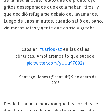
de la medianoche, relató que de pronto oyó
gritos desesperados que exclamaban "tiros" y
que decidió refugiarse debajo del lavamanos.
Luego de unos minutos, cuando salió del baño,
vio mesas rotas y gente que corría y gritaba.
Caos en
#CarlosPaz
en las calles
céntricas. Ampliaremos lo que sucede.
pic.twitter.com/yUUu97G92s
— Santiago Llanes (@santiitlf)
9 de enero de
2017
Desde la policía indicaron que las corridas se
desataron a raíz de un "efecto contagio" de