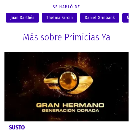
SE HABLÓ DE
Juan Darthés
Thelma Fardin
Daniel Grinbank
Mau
Más sobre Primicias Ya
SUSTO