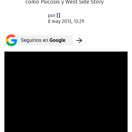
como Psicosis y West Side Story
por
[]
8 may 2013, 13:29