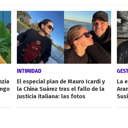
INTIMIDAD
GES
nzia
El especial plan de Mauro Icardi y
La e
engo
la China Suárez tras el fallo de la
Aran
Justicia italiana: las fotos
Susi