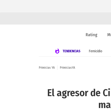
Rating
M
TENDENCIAS
Femicidio
Primicias YA
PrimiciasYA
El agresor de C
man