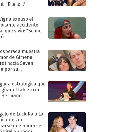
i: "Ella lo..."
 Vigna expuso el
pilante accidente
al que vivió: "Se me
ó..."
nesperada muestra
mor de Gimena
rdi hacia Seven
e por su
pleaños
ugada estratégica que
 girar el tablero en
n Hermano
egalo de Luck Ra a La
ui antes de
rarse que ahora se
ió viral en redes