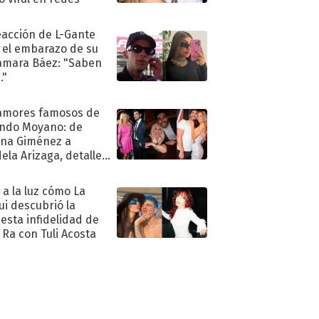
eacción de L-Gante
 el embarazo de su
amara Báez: "Saben
."
amores famosos de
ndo Moyano: de
na Giménez a
ela Arizaga, detalles
u pasado
imental
ó a la luz cómo La
ui descubrió la
esta infidelidad de
 Ra con Tuli Acosta