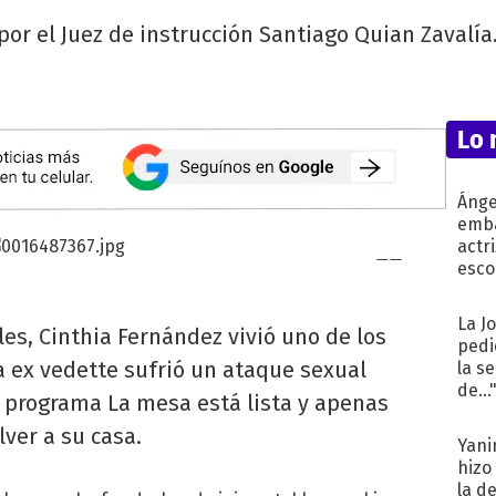
por el Juez de instrucción Santiago Quian Zavalía.
Lo 
Ánge
emba
actr
esco
La J
es, Cinthia Fernández vivió uno de los
pedi
 ex vedette sufrió un ataque sexual
la s
de...
l programa La mesa está lista y apenas
ver a su casa.
Yani
hizo
la d