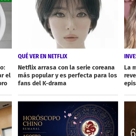
QUÉ VER EN NETFLIX
INVE
o:
Netflix arrasa con la serie coreana
La 
r el
más popular y es perfecta para los
reve
oro
fans del K-drama
epi