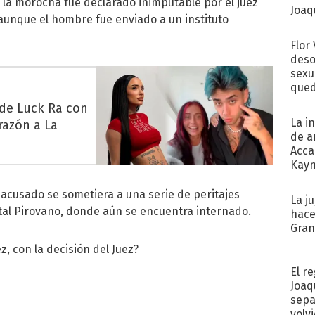
de la morocha fue declarado inimputable por el juez
Joaqu
 aunque el hombre fue enviado a un instituto
Flor
deso
sexu
qued
 de Luck Ra con
La i
razón a La
de a
Acca
Kayn
cum
 acusado se sometiera a una serie de peritajes
La j
ital Pirovano, donde aún se encuentra internado.
hace
Gra
, con la decisión del Juez?
El r
Joaq
sepa
volv