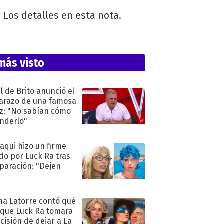
 Los detalles en esta nota.
más visto
l de Brito anunció el
razo de una famosa
iz: "No sabían cómo
nderlo"
oaqui hizo un firme
do por Luck Ra tras
eparación: "Dejen
"
na Latorre contó qué
 que Luck Ra tomara
ecisión de dejar a La