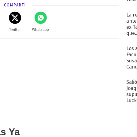
COMPARTÍ
La r
ante
ex T
Twitter
Whatsapp
que..
Los 
Facu
Susa
Cand
de s
sent
Sali
Joaq
supu
Luck
as Ya