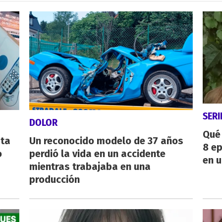
SERI
DOLOR
Qué 
sta
Un reconocido modelo de 37 años
8 ep
o
perdió la vida en un accidente
en u
mientras trabajaba en una
producción