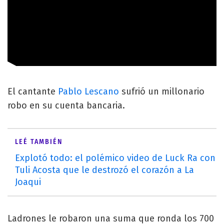
El cantante
Pablo Lescano
sufrió un millonario
robo en su cuenta bancaria.
LEÉ TAMBIÉN
Explotó todo: el polémico video de Luck Ra con
Tuli Acosta que le destrozó el corazón a La
Joaqui
Ladrones le robaron una suma que ronda los 700