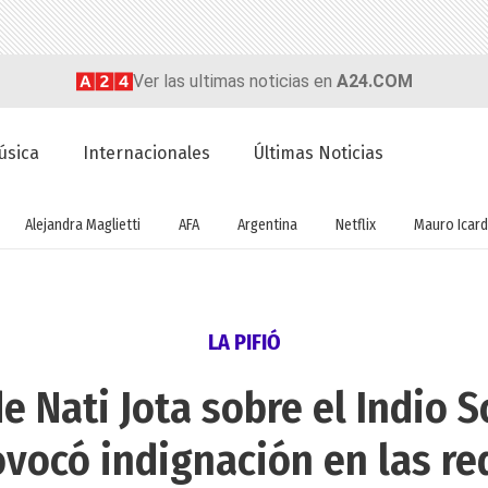
Ver las ultimas noticias en
A24.COM
úsica
Internacionales
Últimas Noticias
Alejandra Maglietti
AFA
Argentina
Netflix
Mauro Icard
LA PIFIÓ
e Nati Jota sobre el Indio So
ovocó indignación en las re