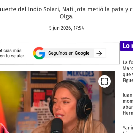
a muerte del Indio Solari, Nati Jota metió la pata 
Olga.
5 jun 2026, 17:54
Lo 
La f
Marc
que 
Figu
Juani
mome
aba
Her
recib
Yani