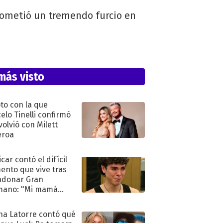
y cometió un tremendo furcio en
más visto
oto con la que
elo Tinelli confirmó
volvió con Milett
eroa
car contó el difícil
nto que vive tras
ndonar Gran
mano: "Mi mamá
ió..."
na Latorre contó qué