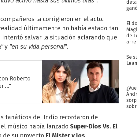
.
tuvo activo hasta sus últimos días"
detal
ganó
próx
compañeros la corrigieron en el acto.
El d
 realidad últimamente no había estado tan
Magl
de L
i intentó salvar la situación aclarando que
arre
y
.
a"
"en su vida personal"
Se s
Lean
 con Roberto
n..."
¿Vue
Andr
sorp
sobr
regr
os fanáticos del Indio recordaron de
 el músico había lanzado
Super-Dios Vs. El
ro de su proyecto
El Mister y los