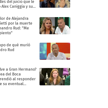
les del juicio que le
 Alex Caniggia y sus
imos pasos
olor de Alejandra
ietti por la muerte
eandro Rud: "Me
piento"
upo de qué murió
dro Rud
lve a Gran Hermano?
ea del Boca
rendió al responder
e su eventual
eso al reality