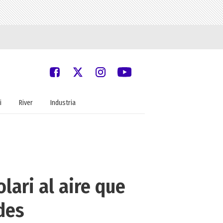
i
River
Industria
lari al aire que
des