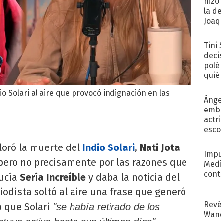
hizo
la d
Joaqu
Tini
deci
polé
quié
afue
io Solari al aire que provocó indignación en las
Ánge
emba
actr
esco
lloró la muerte del
Indio Solari
,
Nati Jota
Impu
 pero no precisamente por las razones que
Medi
cont
ducía
Sería Increíble
y daba la noticia del
iodista soltó al aire una frase que generó
Revé
ó que Solari
"se había retirado de los
Wand