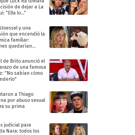
 que Luck Ra tomara
ecisión de dejar a La
i: "Ella lo..."
 Stoessel y una
sión que encendió la
mica familiar:
nes quedarían
ra de su boda
l de Brito anunció el
razo de una famosa
iz: "No sabían cómo
nderlo"
taron a Thiago
na por abuso sexual
ra su prima
s judicial para
a Nara: todos los