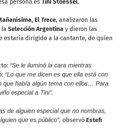
esa persona es
Tini Stoessel
.
Mañanísima, El Trece
, analizaron las
 la
Selección Argentina
y dieron las
 estaría dirigido a la cantante, de quien
cto:
“Se le iluminó la cara mientras
ó:
“Lo que me dicen es que ella está con
 que había algún tema con ellos… Para
ño especial a Tini”.
las de alguien especial que no nombras,
observó
Estefi
lguien que es público”,