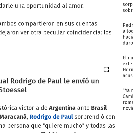
sorp
 darle una oportunidad al amor.
sobr
regr
, ambos compartieron en sus cuentas
Pedr
a to
dejaron ver otra peculiar coincidencia: los
haci
duro
aco
tera
El n
exte
Herm
acus
ual Rodrigo de Paul le envió un
Pinc
"Tra
 Stoessel
"Ya 
Cami
roma
stórica victoria de
Argentina
ante
Brasil
novi
decl
Maracaná
,
Rodrigo de Paul
sorprendió con
na persona que "quiere mucho" y todas las