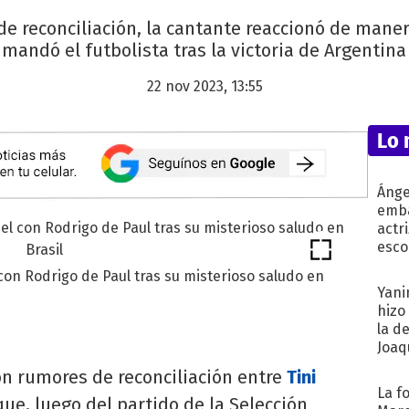
 reconciliación, la cantante reaccionó de manera
mandó el futbolista tras la victoria de Argentina 
22 nov 2023, 13:55
Lo 
Ánge
emba
actr
esco
con Rodrigo de Paul tras su misterioso saludo en
Yani
hizo
la d
Joaqu
on rumores de reconciliación entre
Tini
La f
ue, luego del partido de la Selección