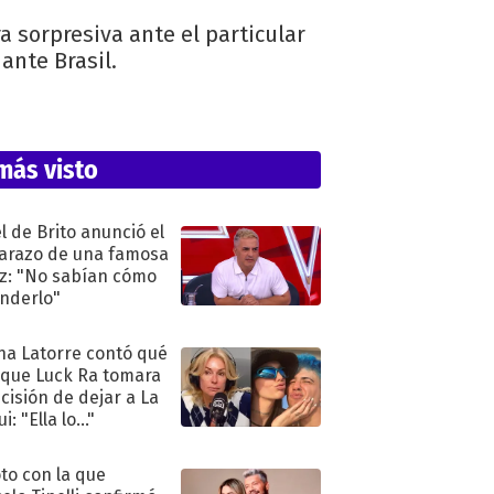
 sorpresiva ante el particular
ante Brasil.
más visto
l de Brito anunció el
razo de una famosa
iz: "No sabían cómo
nderlo"
na Latorre contó qué
 que Luck Ra tomara
ecisión de dejar a La
i: "Ella lo..."
oto con la que