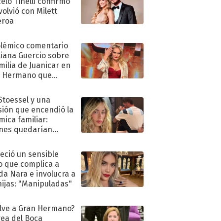
elo Tinelli confirmó
volvió con Milett
eroa
olémico comentario
liana Guercio sobre
amilia de Juanicar en
n Hermano que
tó la furia en redes
 Stoessel y una
sión que encendió la
mica familiar:
nes quedarían
ra de su boda
eció un sensible
o que complica a
a Nara e involucra a
hijas: "Manipuladas"
lve a Gran Hermano?
ea del Boca