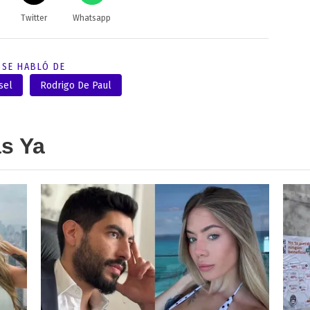
Twitter
Whatsapp
SE HABLÓ DE
sel
Rodrigo De Paul
as Ya