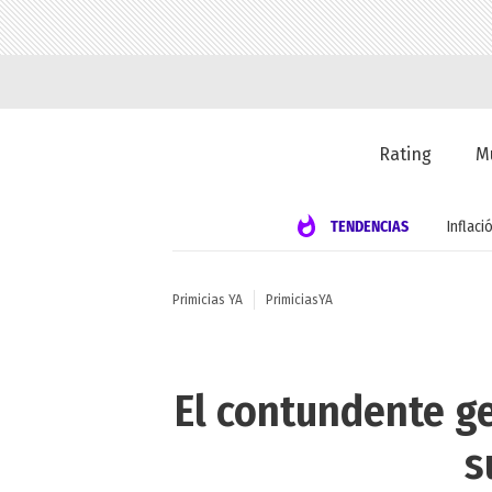
Rating
M
TENDENCIAS
Inflaci
Primicias YA
PrimiciasYA
El contundente ge
s