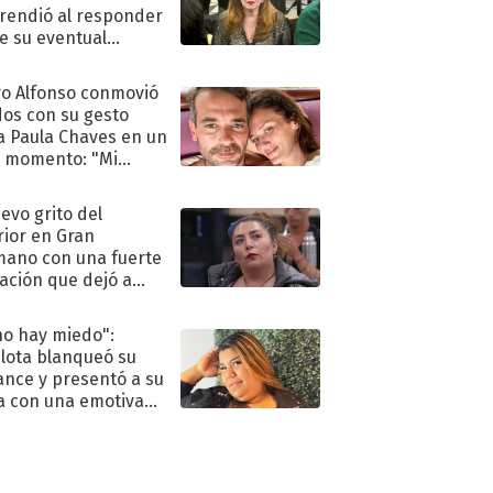
rendió al responder
e su eventual
eso al reality
o Alfonso conmovió
dos con su gesto
a Paula Chaves en un
 momento: "Mi
mpañante
péutico"
uevo grito del
rior en Gran
ano con una fuerte
ación que dejó a
oya en shock:
idora"
no hay miedo":
lota blanqueó su
nce y presentó a su
a con una emotiva
aración de amor