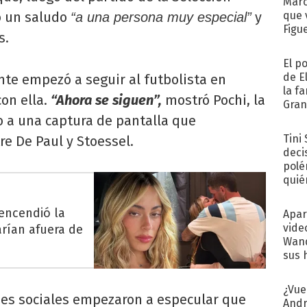
Marc
ó un saludo
y
que 
“a una persona muy especial”
Figu
s.
El p
de E
nte empezó a seguir al futbolista en
la f
on ella.
“Ahora se siguen”,
mostró Pochi, la
Gra
desa
o a una captura de pantalla que
Tini
e De Paul y Stoessel.
deci
polé
quié
afue
 encendió la
Apar
vide
arían afuera de
Wand
sus 
¿Vue
edes sociales empezaron a especular que
Andr