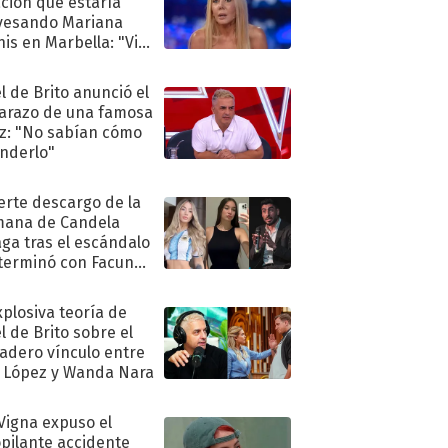
ación que estaría
vesando Mariana
is en Marbella: "Vive
"
l de Brito anunció el
razo de una famosa
iz: "No sabían cómo
nderlo"
uerte descargo de la
ana de Candela
aga tras el escándalo
terminó con Facundo
no detenido
xplosiva teoría de
l de Brito sobre el
adero vínculo entre
 López y Wanda Nara
 Vigna expuso el
pilante accidente