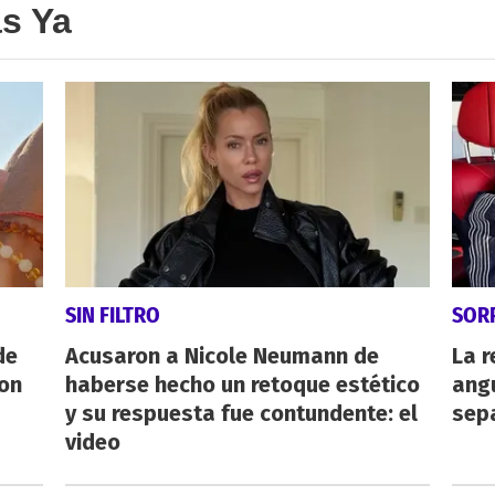
as Ya
SIN FILTRO
SOR
de
Acusaron a Nicole Neumann de
La r
con
haberse hecho un retoque estético
angu
y su respuesta fue contundente: el
sepa
video