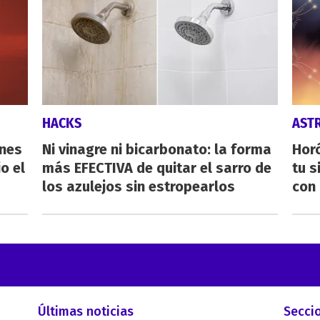
HACKS
AST
ones
Ni vinagre ni bicarbonato: la forma
Horó
o el
más EFECTIVA de quitar el sarro de
tu s
los azulejos sin estropearlos
con 
Últimas noticias
Secci