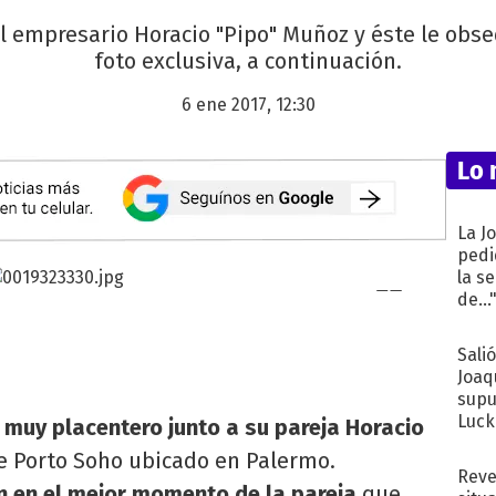
el empresario Horacio "Pipo" Muñoz y éste le obse
foto exclusiva, a continuación.
6 ene 2017, 12:30
Lo 
La J
pedi
la s
de...
Sali
Joaq
supu
Luck
 muy placentero junto a su pareja Horacio
he Porto Soho ubicado en Palermo.
Reve
 en el mejor momento de la pareja
que