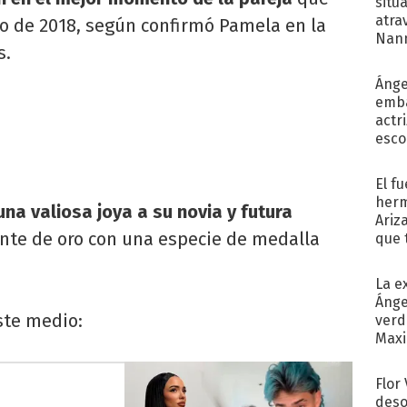
situ
atra
o de 2018, según confirmó Pamela en la
Nann
s.
de...
Ánge
emba
actr
esco
El f
herm
una valiosa joya a su novia y futura
Ariz
ante de oro con una especie de medalla
que 
Moya
La e
Ánge
ste medio:
verd
Maxi
Flor
deso