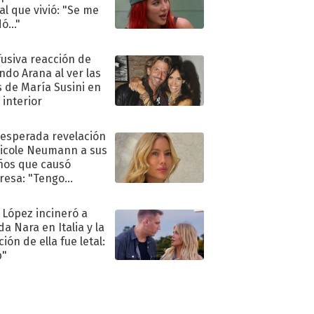
al que vivió: "Se me
ó..."
fusiva reacción de
ndo Arana al ver las
s de María Susini en
 interior
nesperada revelación
icole Neumann a sus
ños que causó
resa: "Tengo
as y..."
 López incineró a
a Nara en Italia y la
ión de ella fue letal:
p"