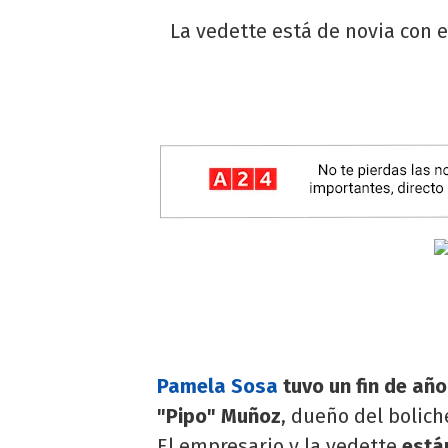
La vedette está de novia con 
Pamela Sosa
tuvo un fin de año
"Pipo" Muñoz
, dueño del bolic
El empresario y la vedette
están