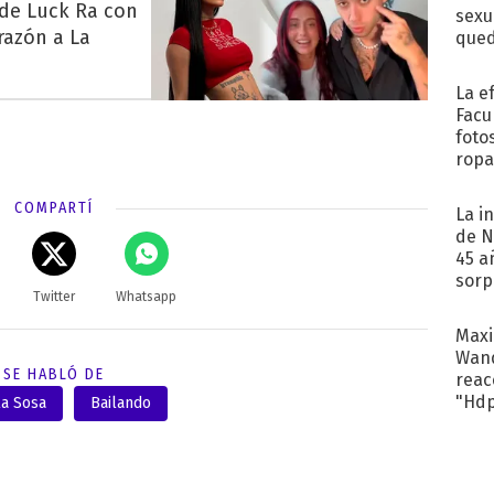
 de Luck Ra con
sexu
razón a La
qued
La e
Facu
foto
ropa
COMPARTÍ
La i
de N
45 a
sorp
Twitter
Whatsapp
náuse
Maxi
Wand
SE HABLÓ DE
reacc
"Hd
a Sosa
Bailando