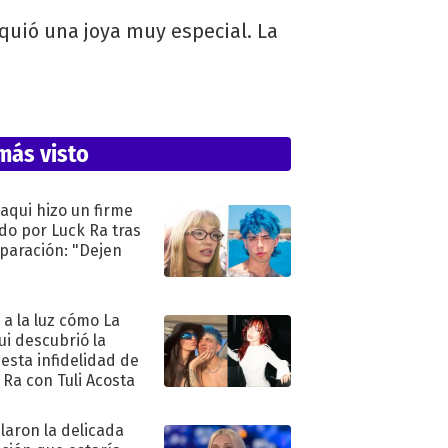
quió una joya muy especial. La
más visto
oaqui hizo un firme
do por Luck Ra tras
eparación: "Dejen
"
ó a la luz cómo La
ui descubrió la
esta infidelidad de
 Ra con Tuli Acosta
laron la delicada