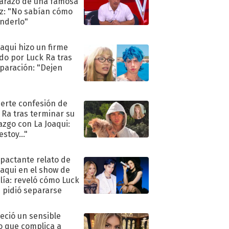
razo de una famosa
iz: "No sabían cómo
nderlo"
oaqui hizo un firme
do por Luck Ra tras
eparación: "Dejen
"
uerte confesión de
 Ra tras terminar su
azgo con La Joaqui:
stoy..."
mpactante relato de
oaqui en el show de
lía: reveló cómo Luck
e pidió separarse
eció un sensible
o que complica a