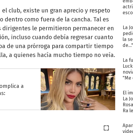
emba
actr
el club, existe un gran aprecio y respeto
esco
to dentro como fuera de la cancha. Tal es
os dirigentes le permitieron permanecer en
La J
pedi
ión, incluso cuando debía regresar cuanto
la s
aba de una prórroga para compartir tiempo
de...
ella, a quienes hacía mucho tiempo no veía.
La f
Luck
novi
"Me e
complica a
as:
El i
La J
Rosa
Ra l
Apar
vide