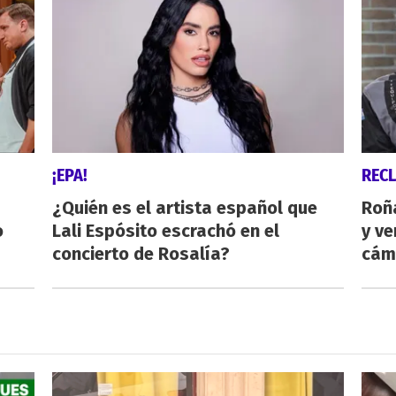
¡EPA!
REC
¿Quién es el artista español que
Roñ
o
Lali Espósito escrachó en el
y ve
concierto de Rosalía?
cám