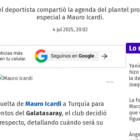
el deportista compartió la agenda del plantel pro
especial a Mauro Icardi.
4 jul 2025, 20:02
Lo 
Yani
hizo
la d
Joaqu
La f
vuelta de
Mauro Icardi
a Turquía para
Marc
entos del
Galatasaray
, el club decidió
que 
Figu
 respecto, detallando cuándo será su
Ánge