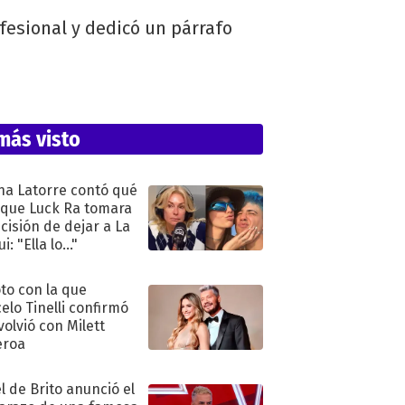
fesional y dedicó un párrafo
más visto
na Latorre contó qué
 que Luck Ra tomara
ecisión de dejar a La
i: "Ella lo..."
oto con la que
elo Tinelli confirmó
volvió con Milett
eroa
l de Brito anunció el