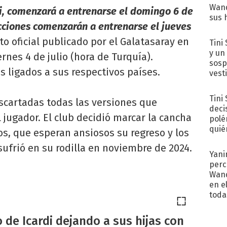
Wand
di, comenzará a entrenarse el domingo 6 de
sus 
ecciones comenzarán a entrenarse el jueves
to oficial publicado por el Galatasaray en
Tini 
y un
ernes 4 de julio (hora de Turquía).
sosp
s ligados a sus respectivos países.
vest
Tini
cartadas todas las versiones que
deci
jugador. El club decidió marcar la cancha
polé
quié
os, que esperan ansiosos su regreso y los
afue
 sufrió en su rodilla en noviembre de 2024.
Yani
perc
Wand
en e
toda
 de Icardi dejando a sus hijas con