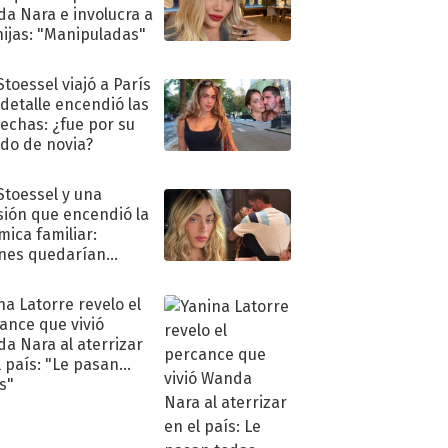
a Nara e involucra a
hijas: "Manipuladas"
Stoessel viajó a París
 detalle encendió las
echas: ¿fue por su
ido de novia?
 Stoessel y una
sión que encendió la
mica familiar:
nes quedarían
ra de su boda
na Latorre revelo el
ance que vivió
a Nara al aterrizar
l país: "Le pasan
s"