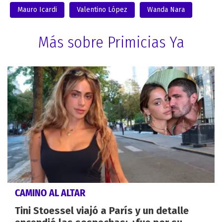
Mauro Icardi
Valentino López
Wanda Nara
Más sobre Primicias Ya
CAMINO AL ALTAR
Tini Stoessel viajó a París y un detalle